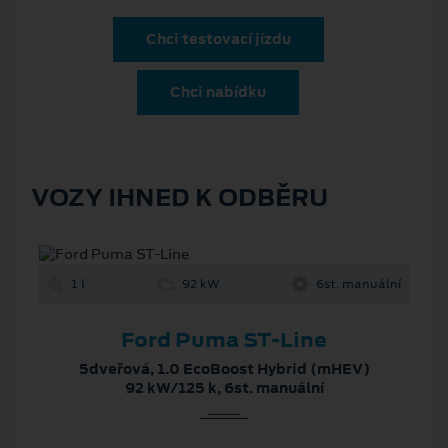
Chci testovací jízdu
Chci nabídku
VOZY IHNED K ODBĚRU
1 l
92 kW
6st. manuální
Ford Puma ST-Line
5dveřová, 1.0 EcoBoost Hybrid (mHEV)
92 kW/125 k, 6st. manuální