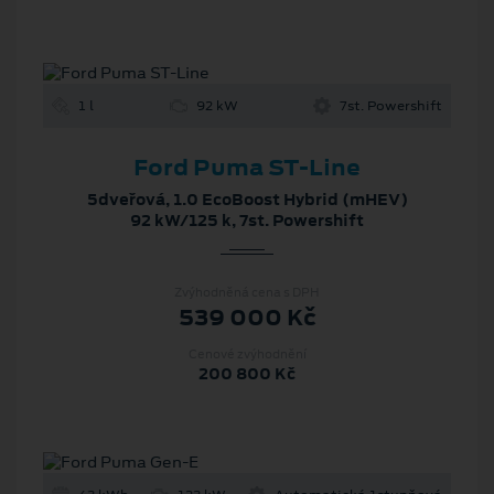
1 l
92 kW
7st. Powershift
Ford Puma ST-Line
5dveřová, 1.0 EcoBoost Hybrid (mHEV)
92 kW/125 k, 7st. Powershift
Zvýhodněná cena s DPH
539 000 Kč
Cenové zvýhodnění
200 800 Kč