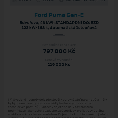
43 kWh
123 kW
Automatická 1stupňová
Ford Puma Gen-E
5dveřová, 43 kWh STANDARDNÍ DOJEZD
123 kW/168 k, Automatická 1stupňová
Zvýhodněná cena s DPH
797 800 Kč
Cenové zvýhodnění
119 000 Kč
[*] Uvedené hodnoty dojezdu slouží k porovnávání parametrů a měly
by být porovnávány pouze s vozidly testovanými za stejných
technických postupů. Skutečný dojezd se liší v závislosti na
podmínkách jako teplota vzduchu, způsob jízdy, profil trasy, údržba
vozidla a stáří a stav akumulátoru. Dojezd dle kombinovaného jízdního
cyklu WLTP. Rychlost nabíjení se stejnosměrnou 100 kW nabíječkou.