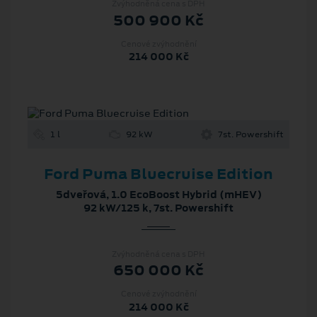
Zvýhodněná cena s DPH
500 900 Kč
Cenové zvýhodnění
214 000 Kč
1 l
92 kW
7st. Powershift
Ford Puma Bluecruise Edition
5dveřová, 1.0 EcoBoost Hybrid (mHEV)
92 kW/125 k, 7st. Powershift
Zvýhodněná cena s DPH
650 000 Kč
Cenové zvýhodnění
214 000 Kč