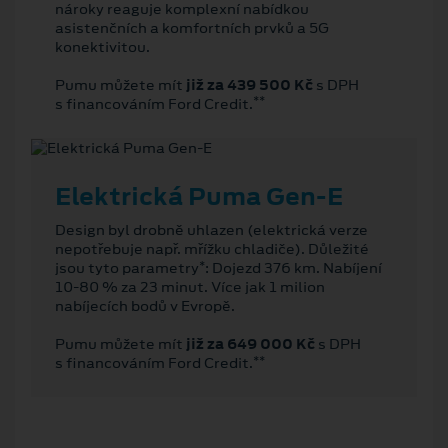
nároky reaguje komplexní nabídkou
asistenčních a komfortních prvků a 5G
konektivitou.
Pumu můžete mít
již za 439 500 Kč
s DPH
**
s financováním Ford Credit.
Elektrická Puma Gen-E
Design byl drobně uhlazen (elektrická verze
nepotřebuje např. mřížku chladiče). Důležité
*
jsou tyto parametry
: Dojezd 376 km. Nabíjení
10-80 % za 23 minut. Více jak 1 milion
nabíjecích bodů v Evropě.
Pumu můžete mít
již za 649 000 Kč
s DPH
**
s financováním Ford Credit.