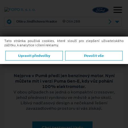
Otín u Jindřichova Hradce
Otín 288
Tato stránka používá cookies, které slouží pro zlepšení uživatelského
zážitku, k analytice i cílení reklamy.
Upravit předvolby
Povolit vše
Nejprve v Pumě předl jen benzinový motor. Nyní
můžete mít i verzi Puma Gen-E, kdy vůz pohání
100% elektromotor.
V obou případech se jedná o kompaktní crossover,
jehož přednosti vyniknou ve městě a jeho okolí.
Líbivý nadčasový design a nečekané řešení
zavazadlového prostoru si vás získají.
Chci testovací jízdu