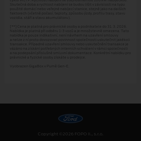
Skutečná doba a rychlost nabíjení se budou lišit v závislosti na typu
použité domácí nebo veřejné nabíjecí stanice, stejně jako na dalších
faktorech (včetně počasí, teploty, způsobu jízdy, profilu trasy, stavu
vozidla, stáří a stavu akumulátoru).
[**] Cena je platná pro právnické osoby a podnikatele do 31. 3. 2026.
Nabídka je platná při odběru 1-3 vozů a je množstevně omezena. Tato
nabídka je pouze indikativní, není návrhem na uzavření smlouvy
a nelze z ní proto dovozovat povinnost společnosti uskutečnit jakékoli
transakce. Případné uzavření smlouvy nebo uskutečnění transakce je
vázáno na získání potřebných interních schválení v rámci společnosti
a na podepsání příslušné smluvní dokumentace. Konkrétní nabídku pro
právnické a fyzické osoby získáte u prodejce.
Vyobrazen GigaBox v Pumě Gen-E.
Copyright ©2026 FOPO II., s.r.o.