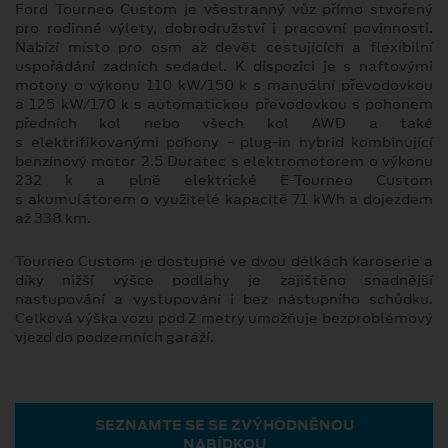
Ford Tourneo Custom je všestranný vůz přímo stvořený
pro rodinné výlety, dobrodružství i pracovní povinnosti.
Nabízí místo pro osm až devět cestujících a flexibilní
uspořádání zadních sedadel. K dispozici je s naftovými
motory o výkonu 110 kW/150 k s manuální převodovkou
a 125 kW/170 k s automatickou převodovkou s pohonem
předních kol nebo všech kol AWD a také
s elektrifikovanými pohony - plug-in hybrid kombinující
benzínový motor 2.5 Duratec s elektromotorem o výkonu
232 k a plně elektrické E-Tourneo Custom
s akumulátorem o využitelé kapacitě 71 kWh a dojezdem
až 338 km.
Tourneo Custom je dostupné ve dvou délkách karoserie a
díky nižší výšce podlahy je zajištěno snadnější
nastupování a vystupování i bez nástupního schůdku.
Celková výška vozu pod 2 metry umožňuje bezproblémový
vjezd do podzemních garáží.
SEZNAMTE SE SE ZVÝHODNĚNOU
NABÍDKOU