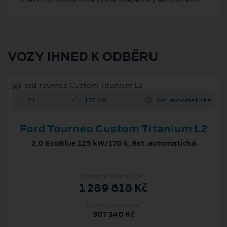
VOZY IHNED K ODBĚRU
2 l
125 kW
8st. automatická
Ford Tourneo Custom Titanium L2
2.0 EcoBlue 125 kW/170 k, 8st. automatická
Zvýhodněná cena s DPH
1 289 618 Kč
Cenové zvýhodnění
307 340 Kč