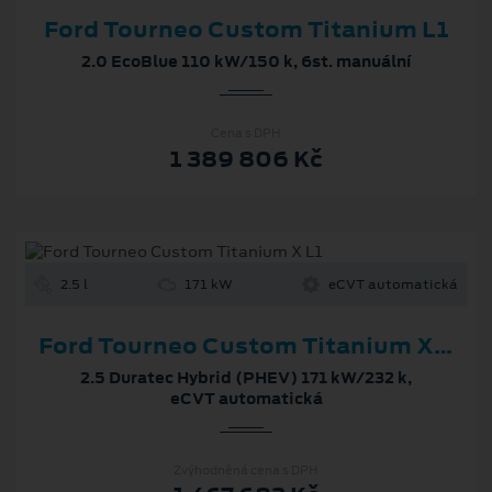
Ford Tourneo Custom Titanium L1
2.0 EcoBlue 110 kW/150 k, 6st. manuální
Cena s DPH
1 389 806 Kč
2.5 l
171 kW
eCVT automatická
Ford Tourneo Custom Titanium X L1
2.5 Duratec Hybrid (PHEV) 171 kW/232 k,
eCVT automatická
Zvýhodněná cena s DPH