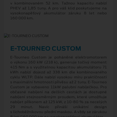
v kombinovaném 52 km. Tažnou kapacitu nabízí
PHEV až 1,85 tuny. A pro váš klid poskytujeme na
vysokonapěťový akumulátor záruku 8 let nebo
160 000 km.
E-TOURNEO CUSTOM
E-Tourneo Custom je poháněné elektromotorem
o výkonu 160 kW (218 k), generuje točivý moment
415 Nm a s využitelnou kapacitou akumulátoru 71
kWh nabízí dojezd až 338 km dle kombinovaného
cyklu WLTP. Dále nabízí vysokou míru praktičnosti
s maximální hmotností přívěsu až 2 tuny. E-Tourneo
Custom je vybaveno 11kW palubní nabíječkou. Pro
občasné nabíjení na delších cestách je dostupné
nabíjení stejnosměrným proudem, které umožňuje
nabíjet příkonem až 125 kW, z 10-80 % za necelých
29 minut. Navíc přináší unikátní design
s lichoběžníkovou přední maskou. A vždy se zárukou
8 let/160 000 km na vysokonapěťový akumulátor.