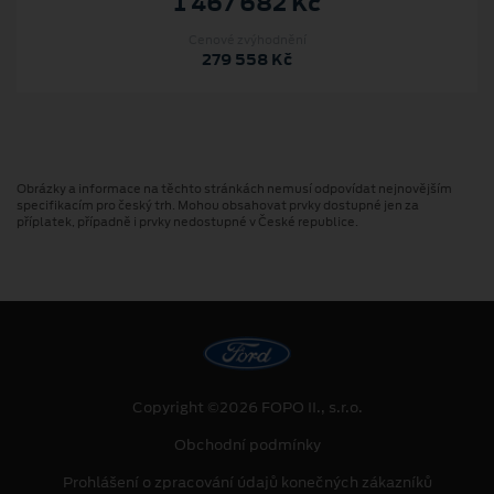
1 467 682 Kč
Cenové zvýhodnění
279 558 Kč
Obrázky a informace na těchto stránkách nemusí odpovídat nejnovějším
specifikacím pro český trh. Mohou obsahovat prvky dostupné jen za
příplatek, případně i prvky nedostupné v České republice.
Copyright ©2026 FOPO II., s.r.o.
Obchodní podmínky
Prohlášení o zpracování údajů konečných zákazníků