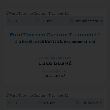
2 l
125 kW
8st. automatická
Ford Tourneo Custom Titanium L1
2.0 EcoBlue 125 kW/170 k, 8st. automatická
Zvýhodněná cena s DPH
1 246 663 Kč
Cenové zvýhodnění
387 200 Kč
2 l
110 kW
6st. manuální