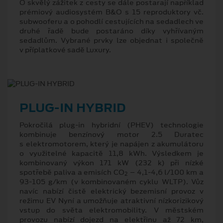
O skvělý zážitek z cesty se dále postarají například
prémiový audiosystém B&O s 15 reproduktory vč.
subwooferu a o pohodlí cestujících na sedadlech ve
druhé řadě bude postaráno díky vyhřívaným
sedadlům. Vybrané prvky lze objednat i společně
v příplatkové sadě Luxury.
PLUG-IN HYBRID
Pokročilá plug-in hybridní (PHEV) technologie
kombinuje benzínový motor 2.5 Duratec
s elektromotorem, který je napájen z akumulátoru
o využitelné kapacitě 11,8 kWh. Výsledkem je
kombinovaný výkon 171 kW (232 k) při nízké
spotřebě paliva a emisích CO
– 4,1-4,6 l/100 km a
2
93-105 g/km (v kombinovaném cyklu WLTP). Vůz
navíc nabízí čistě elektrický bezemisní provoz v
režimu EV Nyní a umožňuje atraktivní nízkorizikový
vstup do světa elektromobility. V městském
provozu nabízí dojezd na elektřinu až 72 km,