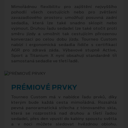
Mimořádnou flexibilitu pro zajištění nejvyššího
pohodlí všech cestujících nebo pro zvětšení
zavazadlového prostoru umožňují posuvná zadní
sedadla, která lze také snadno sklopit nebo
vyjmout. Druhou řadu sedadel lze také otočit proti
směru jízdy a umožnit tak cestujícím přirozenou
konverzaci po celou dobu jízdy. Tourneo Custom
nabízí i ergonomická sedadla řidiče s certifikací
AGR pro zdravá záda. Výbavové stupně Active,
Sport a Titanium X nyní obsahují standardně tři
samostaná sedadle ve třetí řadě.
PRÉMIOVÉ PRVKY
Tourneo Custom má v nabídce řadu prvků, díky
kterým bude každá cesta mimořádná. Rozsáhlá
pevná panoramatická střecha z tónovaného skla,
která se rozprostírá nad druhou a třetí řadou
sedadel, přes den vpustí do kabiny spoustu světla
a v noci můžete sledovat hvězdnou oblohu.