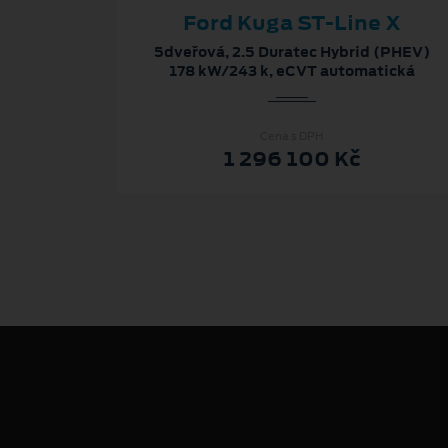
Ford Kuga ST-Line X
5dveřová, 2.5 Duratec Hybrid (PHEV)
178 kW/243 k, eCVT automatická
Cena s DPH
1 296 100 Kč