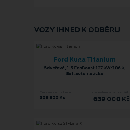
VOZY IHNED K ODBĚRU
Ford Kuga Titanium
5dveřová, 1.5 EcoBoost 137 kW/186 k,
8st. automatická
Cenové zvýhodnění
Zvýhodněná cena s DPH
306 800 Kč
639 000 Kč