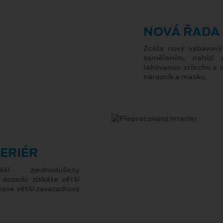
NOVÁ ŘADA 
Zcela nový výbavov
zaměřením, nabízí 
lakovanou střechu a v
nárazník a masku.
ERIÉR
áší zjednodušený
 dozadu získáte větší
zase větší zavazadlový