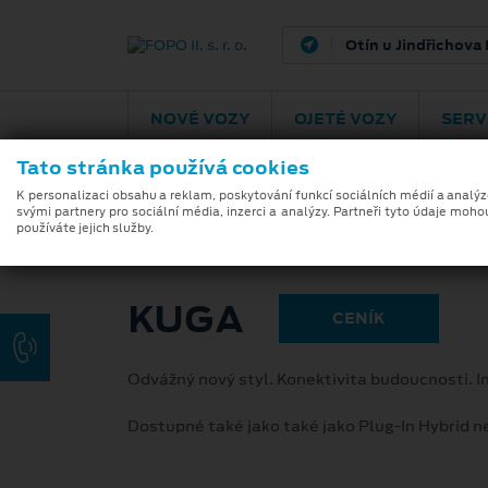
Otín u Jindřichova
NOVÉ VOZY
OJETÉ VOZY
SERV
Tato stránka používá cookies
ZÁKLADNÍ INFORMACE
K personalizaci obsahu a reklam, poskytování funkcí sociálních médií a analý
svými partnery pro sociální média, inzerci a analýzy. Partneři tyto údaje moho
používáte jejich služby.
KUGA
CENÍK
Odvážný nový styl. Konektivita budoucnosti.
Dostupné také jako také jako Plug-In Hybrid 