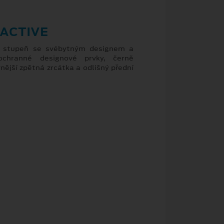
ACTIVE
ý stupeň se svébytným designem a
ochranné designové prvky, černě
nější zpětná zrcátka a odlišný přední