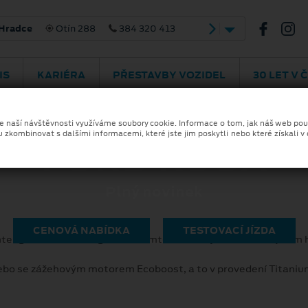
 Hradce
Otín 288
384 320 413
IS
KARIÉRA
PŘESTAVBY VOZIDEL
30 LET V 
GALERIE
ze naší návštěvnosti využíváme soubory cookie. Informace o tom, jak náš web pou
u zkombinovat s dalšími informacemi, které jste jim poskytli nebo které získali v
FORD KUGA
Plný novinek
CENOVÁ NABÍDKA
TESTOVACÍ JÍZDA
 Inteligentní technologie. Seznamte se s novým samonabíjecím
nebo se zážehovým motorem Ecoboost, a to v provedení Titanium