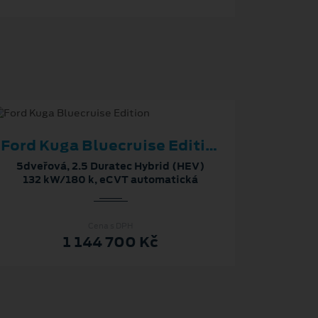
Ford Kuga Bluecruise Edition
5dveřová, 2.5 Duratec Hybrid (HEV)
132 kW/180 k, eCVT automatická
Cena s DPH
1 144 700 Kč