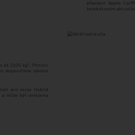
připojení Apple Car
bezdrátovým aktualiza
1
to až 2100 kg
. Pomocí
m doporučíme ideální
latí pro verze Hybrid
) a může být omezena