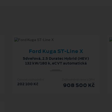
Ford Kuga ST-Line X
5dveřová, 2.5 Duratec Hybrid (HEV)
132 kW/180 k, eCVT automatická
Cenové zvýhodnění
Zvýhodněná cena s DPH
202 100 Kč
908 500 Kč