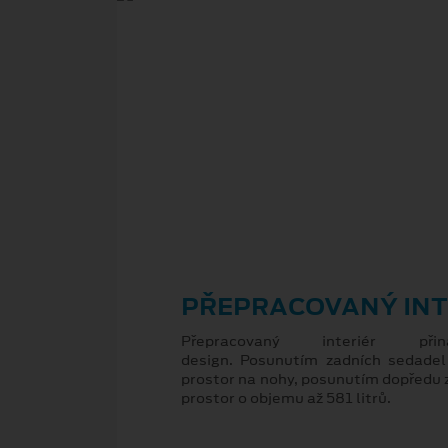
PŘEPRACOVANÝ INT
Přepracovaný interiér přin
design. Posunutím zadních sedadel
prostor na nohy, posunutím dopředu 
prostor o objemu až 581 litrů.