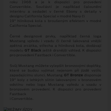
roku 1968 a je k dispozici pro provedení
Convertible. Součástí je například čalounění
interiéru a sedadel v černé Ebony s detaily v
designu California Special v modré Navy či
19" hliníková kola s broušeným efektem v modré
California Special.
Černé designové prvky, například černá loga
Mustang vpředu i vzadu či černě lakovaná vnější
zpětná zrcátka, střecha a hliníková kola, dodávají
modelu
GT Black
ještě drsnější vzhled. K dispozici
pro provedení Fastback i Convertible.
Svůj Mustang můžete vylepšit bronzovými doplňky,
které se budou vyjímat nejenom při jízdě vstříc
zapadajícímu slunci. Mustang
GT Bronze
disponuje
19" koly z lehkých slitin lakovanými v bronzovém
odstínu nebo loga Mustang vpředu a vzadu v
bronzovém provedení. K dispozici pro provedení
Fastback
i Convertible.