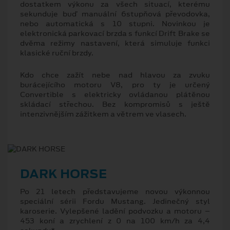
dostatkem výkonu za všech situací, kterému
sekunduje buď manuální 6stupňová převodovka,
nebo automatická s 10 stupni. Novinkou je
elektronická parkovací brzda s funkcí Drift Brake se
dvěma režimy nastavení, která simuluje funkci
klasické ruční brzdy.
Kdo chce zažít nebe nad hlavou za zvuku
burácejícího motoru V8, pro ty je určený
Convertible s elektricky ovládanou plátěnou
skládací střechou. Bez kompromisů s ještě
intenzivnějším zážitkem a větrem ve vlasech.
DARK HORSE
Po 21 letech představujeme novou výkonnou
speciální sérii Fordu Mustang. Jedinečný styl
karoserie. Vylepšené ladění podvozku a motoru –
453 koní a zrychlení z 0 na 100 km/h za 4,4