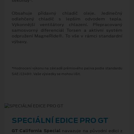
sekundy*.
Obsahuje přídavný chladič oleje. Jedinečný
odlehčený chladič s lepším odvodem tepla.
Výkonnější ventilátory chlazení. Přepracovaný
samosvorný diferenciál Torsen a aktivní systém
odpružení MagneRide®. To vše v rámci standardní
výbavy.
*Hodnocení výkonu na základě prémiového paliva podle standardu
SAE J1349®. Vaše výsledky se mohou lišit.
SPECIÁLNÍ EDICE PRO GT
GT California Special
navazuje na původní edici z