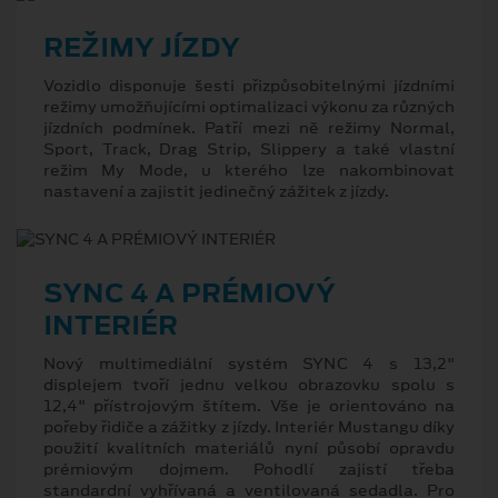
REŽIMY JÍZDY
Vozidlo disponuje šesti přizpůsobitelnými jízdními
režimy umožňujícími optimalizaci výkonu za různých
jízdních podmínek. Patří mezi ně režimy Normal,
Sport, Track, Drag Strip, Slippery a také vlastní
režim My Mode, u kterého lze nakombinovat
nastavení a zajistit jedinečný zážitek z jízdy.
SYNC 4 A PRÉMIOVÝ
INTERIÉR
Nový multimediální systém SYNC 4 s 13,2"
displejem tvoří jednu velkou obrazovku spolu s
12,4" přístrojovým štítem. Vše je orientováno na
pořeby řidiče a zážitky z jízdy. Interiér Mustangu díky
použití kvalitních materiálů nyní působí opravdu
prémiovým dojmem. Pohodlí zajistí třeba
standardní vyhřívaná a ventilovaná sedadla. Pro