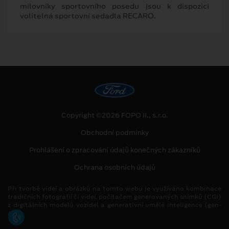
milovníky sportovního posedu jsou k dispozici
volitelná sportovní sedadla RECARO.
Copyright ©2026 FOPO II., s.r.o.
Obchodní podmínky
Prohlášení o zpracování údajů konečných zákazníků
Ochrana osobních údajů
Při tvorbě videí a obrázků na tomto webu je využíváno kombinace
tradičních fotografií či videí, počítačem generovaných snímků (CGI)
z digitálních modelů vozidel a generativní umělé inteligence (gen-
AI).