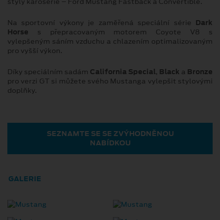
styly karoserie – Ford Mustang Fastback a Convertible.
Na sportovní výkony je zaměřená speciální série
Dark
Horse
s přepracovaným motorem Coyote V8 s
vylepšeným sáním vzduchu a chlazením optimalizovaným
pro vyšší výkon.
Díky speciálním sadám
California Special
,
Black
a
Bronze
pro verzi GT si můžete svého Mustanga vylepšit stylovými
doplňky.
SEZNAMTE SE SE ZVÝHODNĚNOU
NABÍDKOU
GALERIE