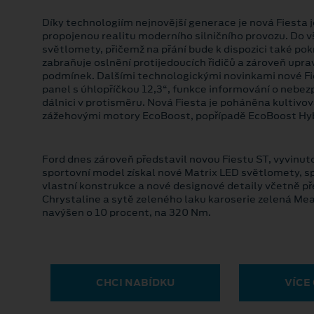
Díky technologiím nejnovější generace je nová Fiesta j
propojenou realitu moderního silničního provozu. Do v
světlomety, přičemž na přání bude k dispozici také pok
zabraňuje oslnění protijedoucích řidičů a zároveň upra
podmínek. Dalšími technologickými novinkami nové Fies
panel s úhlopříčkou 12,3“, funkce informování o nebezp
dálnici v protisměru. Nová Fiesta je poháněna kultiv
zážehovými motory EcoBoost, popřípadě EcoBoost Hybri
Ford dnes zároveň představil novou Fiestu ST, vyvinut
sportovní model získal nové Matrix LED světlomety, 
vlastní konstrukce a nové designové detaily včetně 
Chrystaline a sytě zeleného laku karoserie zelená Me
navýšen o 10 procent, na 320 Nm.
CHCI NABÍDKU
VÍCE