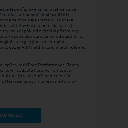
eště lépe připravena na inteligentní a
šech variant poprvé přicházejí LED
ročilá technologie Matrix LED, která
vuje světelný kužel podle aktuálních
ty jsou například digitální přístrojový
ečí v okolí nebo varování před najetím na
ovanými, energickými a úspornými
d, což je 48V mild-hybridní technologie.
ou opět v režii Ford Performance. Tento
sportovní sedadla Ford Performance
přední masky v novém šedém odstínu
an. Nejvyšší točivý moment motoru byl
 O MODELU