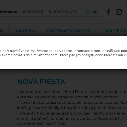
 Hradce
Otín 288
384 320 413
IS
KARIÉRA
PŘESTAVBY VOZIDEL
30 LET V 
ze naší návštěvnosti využíváme soubory cookie. Informace o tom, jak náš web pou
u zkombinovat s dalšími informacemi, které jste jim poskytli nebo které získali v
16. 9. 2021
NOVÁ FIESTA
• Kompaktní hatchback Ford Fiesta se představuje v 
exteriéru a pestrou nabídkou modelových variant
• Nová Fiesta nabízí technologie nové generace od Ma
konfigurovatelný digitální přístrojový panel až po var
• V elektrifikované paletě motorizací nechybí dynami
sedmistupňová samočinná převodovka Powershift. Záro
výkonem 147 kW (200 k)