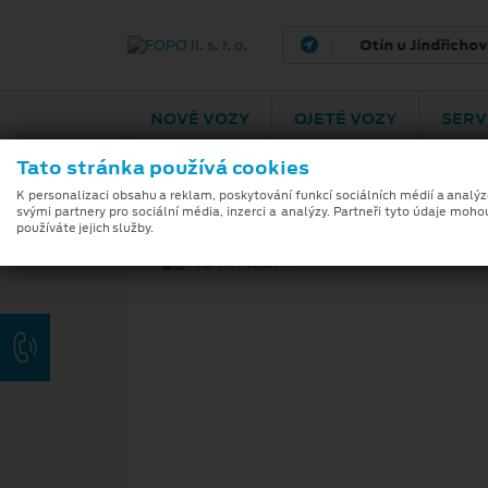
Otín u Jindřichova
NOVÉ VOZY
OJETÉ VOZY
SERV
Tato stránka používá cookies
K personalizaci obsahu a reklam, poskytování funkcí sociálních médií a analý
svými partnery pro sociální média, inzerci a analýzy. Partneři tyto údaje moho
používáte jejich služby.