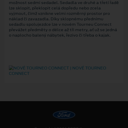
možnost sedmi sedadel. Sedadla ve druhé a třetí řadě
lze sklopit, překlopit celá dopředu nebo zcela
vyjmout, čímž vznikne velmi rozměrný prostor pro
náklad či zavazadla. Díky sklopnému přednímu
sedadlu spolujezdce lze v novém Tourneu Connect
převážet předměty o délce až tři metry, ať už se jedná
o naplocho balený nábytek, řezivo či třeba o kajak.