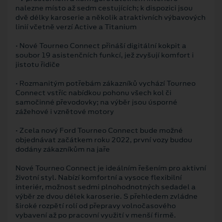
nalezne místo až sedm cestujících; k dispozici jsou
dvě délky karoserie a několik atraktivních výbavových
linií včetně verzí Active a Titanium
• Nové Tourneo Connect přináší digitální kokpit a
soubor 19 asistenčních funkcí, jež zvyšují komfort i
jistotu řidiče
• Rozmanitým potřebám zákazníků vychází Tourneo
Connect vstříc nabídkou pohonu všech kol či
samočinné převodovky; na výběr jsou úsporné
zážehové i vznětové motory
• Zcela nový Ford Tourneo Connect bude možné
objednávat začátkem roku 2022, první vozy budou
dodány zákazníkům na jaře
Nové Tourneo Connect je ideálním řešením pro aktivní
životní styl. Nabízí komfortní a vysoce flexibilní
interiér, možnost sedmi plnohodnotných sedadel a
výběr ze dvou délek karoserie. S přehledem zvládne
široké rozpětí rolí od přepravy volnočasového
vybavení až po pracovní využití v menší firmě.