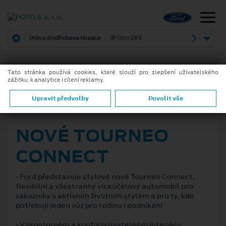
Otín u Jindřichova Hradce
Otín 288
Tato stránka používá cookies, které slouží pro zlepšení uživatelského
zážitku, k analytice i cílení reklamy.
ZPĚT
Upravit předvolby
Povolit vše
12. 10. 2021
NOVÉ TOURNEO
CONNECT
• Ford představuje stylové nové Tourneo Connect,
flexibilní a všestranný víceúčelový automobil pro
zákazníky s aktivním životním stylem a pro ty, kdo
potřebují jeden vůz pro rodinu i podnikání
• V prostorném a konfigurovatelném interiéru