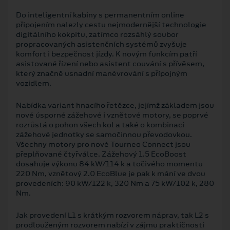
Do inteligentní kabiny s permanentním online
připojením nalezly cestu nejmodernější technologie
digitálního kokpitu, zatímco rozsáhlý soubor
propracovaných asistenčních systémů zvyšuje
komfort i bezpečnost jízdy. K novým funkcím patří
asistované řízení nebo asistent couvání s přívěsem,
který značně usnadní manévrování s přípojným
vozidlem.
Nabídka variant hnacího řetězce, jejímž základem jsou
nové úsporné zážehové i vznětové motory, se poprvé
rozrůstá o pohon všech kol a také o kombinaci
zážehové jednotky se samočinnou převodovkou.
Všechny motory pro nové Tourneo Connect jsou
přeplňované čtyřválce. Zážehový 1.5 EcoBoost
dosahuje výkonu 84 kW/114 k a točivého momentu
220 Nm, vznětový 2.0 EcoBlue je pak k mání ve dvou
provedeních: 90 kW/122 k, 320 Nm a 75 kW/102 k, 280
Nm.
Jak provedení L1 s krátkým rozvorem náprav, tak L2 s
prodlouženým rozvorem nabízí v zájmu praktičnosti