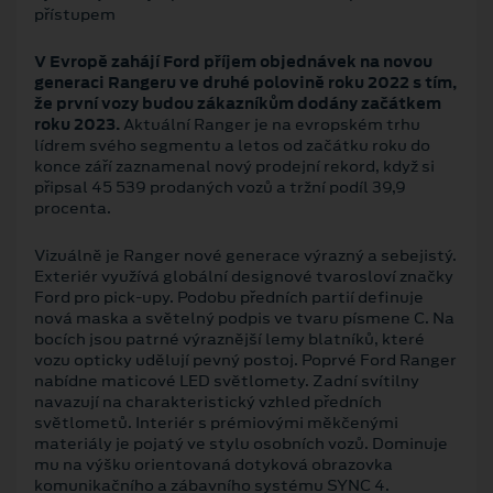
přístupem
V Evropě zahájí Ford příjem objednávek na novou
generaci Rangeru ve druhé polovině roku 2022 s tím,
že první vozy budou zákazníkům dodány začátkem
roku 2023.
Aktuální Ranger je na evropském trhu
lídrem svého segmentu a letos od začátku roku do
konce září zaznamenal nový prodejní rekord, když si
připsal 45 539 prodaných vozů a tržní podíl 39,9
procenta.
Vizuálně je Ranger nové generace výrazný a sebejistý.
Exteriér využívá globální designové tvarosloví značky
Ford pro pick-upy. Podobu předních partií definuje
nová maska a světelný podpis ve tvaru písmene C. Na
bocích jsou patrné výraznější lemy blatníků, které
vozu opticky udělují pevný postoj. Poprvé Ford Ranger
nabídne maticové LED světlomety. Zadní svítilny
navazují na charakteristický vzhled předních
světlometů. Interiér s prémiovými měkčenými
materiály je pojatý ve stylu osobních vozů. Dominuje
mu na výšku orientovaná dotyková obrazovka
komunikačního a zábavního systému SYNC 4.