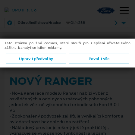
Otín u Jindřichova Hradce
Otín 288
Tato stránka používá cookies, které slouží pro zlepšení uživatelského
zážitku, k analytice i cílení reklamy.
ZPĚT
Upravit předvolby
Povolit vše
24. 11. 2021
NOVÝ RANGER
• Nová generace modelu Ranger nabízí výběr z
osvědčených a odolných vznětových pohonných
jednotek včetně výkonného turbodieselu Ford 3,0 l
V6
• Zdokonalený podvozek zajišťuje vynikající komfort a
ovladatelnost bez ohledu na zatížení
• Nákladový prostor je řešený ještě praktičtěji,
vyznačuje se vylepšenou funkčností a lepším