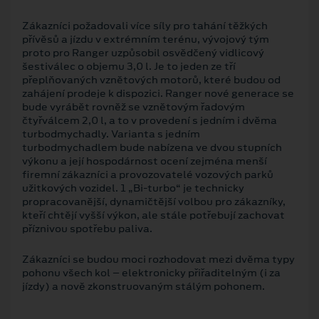
Zákazníci požadovali více síly pro tahání těžkých
přívěsů a jízdu v extrémním terénu, vývojový tým
proto pro Ranger uzpůsobil osvědčený vidlicový
šestiválec o objemu 3,0 l. Je to jeden ze tří
přeplňovaných vznětových motorů, které budou od
zahájení prodeje k dispozici. Ranger nové generace se
bude vyrábět rovněž se vznětovým řadovým
čtyřválcem 2,0 l, a to v provedení s jedním i dvěma
turbodmychadly. Varianta s jedním
turbodmychadlem bude nabízena ve dvou stupních
výkonu a její hospodárnost ocení zejména menší
firemní zákazníci a provozovatelé vozových parků
užitkových vozidel. 1 „Bi-turbo“ je technicky
propracovanější, dynamičtější volbou pro zákazníky,
kteří chtějí vyšší výkon, ale stále potřebují zachovat
příznivou spotřebu paliva.
Zákazníci se budou moci rozhodovat mezi dvěma typy
pohonu všech kol – elektronicky přiřaditelným (i za
jízdy) a nově zkonstruovaným stálým pohonem.