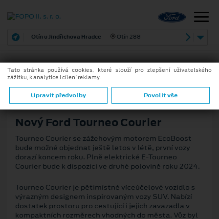
Otín u Jindřichova Hradce
Otín 288
Tato stránka používá cookies, které slouží pro zlepšení uživatelského
zážitku, k analytice i cílení reklamy.
15. 5. 2023
ZPĚT
Upravit předvolby
Povolit vše
Nový Ford Tourneo Courier
Tourneo Courier se zážehovým motorem EcoBoost
bude možné objednat ještě letos v létě, první vozy
dorazí koncem roku. Plně elektrické E-Tourneo
Courier bude k dispozici ve druhé polovině roku 2024.
Tourneo Courier je pětimístné víceúčelové vozidlo s
výrazným designem inspirovaným vozy SUV. Nabízí
dostatek prostoru pro cestující i jejich zavazadla v
kompaktních rozměrech vhodných do města. Vůz byl