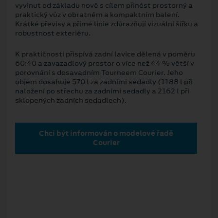
vyvinut od základu nově s cílem přinést prostorný a
praktický vůz v obratném a kompaktním balení.
Krátké převisy a přímé linie zdůrazňují vizuální šířku a
robustnost exteriéru.
K praktičnosti přispívá zadní lavice dělená v poměru
60:40 a zavazadlový prostor o více než 44 % větší v
porovnání s dosavadním Tourneem Courier. Jeho
objem dosahuje 570 l za zadními sedadly (1188 l při
naložení po střechu za zadními sedadly a 2162 l při
sklopených zadních sedadlech).
Chci být informován o modelové řadě
Courier