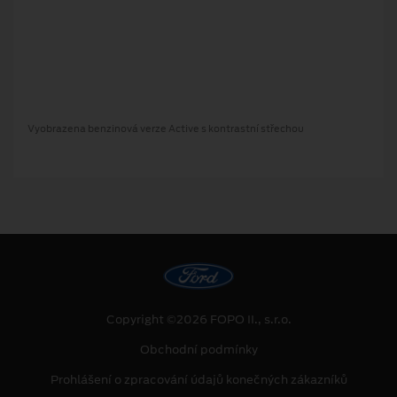
Vyobrazena benzinová verze Active s kontrastní střechou
Copyright ©2026 FOPO II., s.r.o.
Obchodní podmínky
Prohlášení o zpracování údajů konečných zákazníků