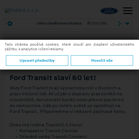
Otín u Jindřichova Hradce
Otín 288
Tato stránka používá cookies, které slouží pro zlepšení uživatelského
zážitku, k analytice i cílení reklamy.
18. 7. 2025
ZPĚT
Upravit předvolby
Povolit vše
Ford Transit slaví 60 let!
Vozy Ford Transit hrají významnou roli v životech a
práci milionů lidí. Ať už jde o dopravu pracovníků na
staveniště, doručování balíků nebo převoz pacienta
do nemocnice, lidé po celém světě se spoléhají na
Ford Transit. Připomeňme si některé zajímavé fotky.
Dnes má rodina Transitů 4 členy!
Kompaktní Transit Courier
Středně velký Transit Connect