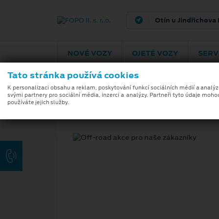
Otín u Jindřichova
NOVÉ VOZY
OJETÉ VOZY
SERV
Tato stránka používá cookies
K personalizaci obsahu a reklam, poskytování funkcí sociálních médií a analý
svými partnery pro sociální média, inzerci a analýzy. Partneři tyto údaje moho
používáte jejich služby.
25. 7. 2025