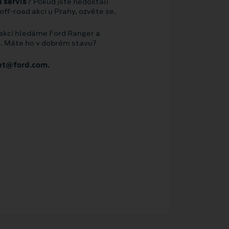
a servis
? Pokud jste nedostali
off-road akci u Prahy, ozvěte se.
 akci hledáme Ford Ranger a
e. Máte ho v dobrém stavu?
eet@ford.com.