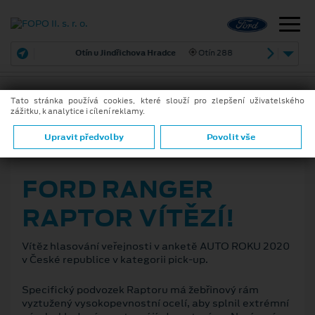
Otín u Jindřichova Hradce
Otín 288
Tato stránka používá cookies, které slouží pro zlepšení uživatelského
zážitku, k analytice i cílení reklamy.
ZPĚT
Upravit předvolby
Povolit vše
9. 1. 2020
FORD RANGER
RAPTOR VÍTĚZÍ!
Vítěz hlasování veřejnosti v anketě AUTO ROKU 2020
v České republice v kategorii pick-up.
Specifický podvozek Raptoru má žebřinový rám
vyztužený vysokopevnostní ocelí, aby splnil extrémní