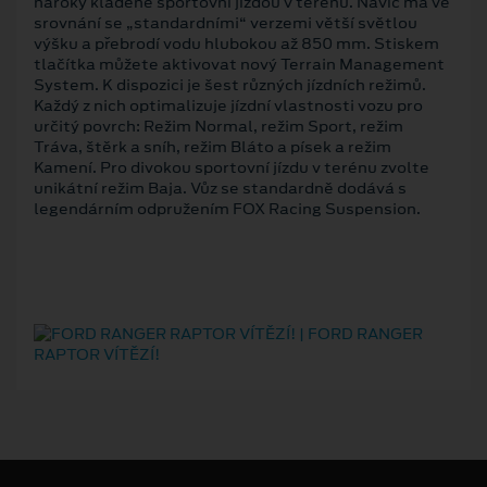
nároky kladené sportovní jízdou v terénu. Navíc má ve
srovnání se „standardními“ verzemi větší světlou
výšku a přebrodí vodu hlubokou až 850 mm. Stiskem
tlačítka můžete aktivovat nový Terrain Management
System. K dispozici je šest různých jízdních režimů.
Každý z nich optimalizuje jízdní vlastnosti vozu pro
určitý povrch: Režim Normal, režim Sport, režim
Tráva, štěrk a sníh, režim Bláto a písek a režim
Kamení. Pro divokou sportovní jízdu v terénu zvolte
unikátní režim Baja. Vůz se standardně dodává s
legendárním odpružením FOX Racing Suspension.