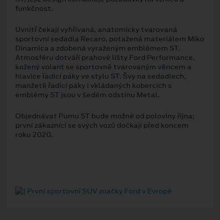
funkčnost.
Uvnitř čekají vyhřívaná, anatomicky tvarovaná
sportovní sedadla Recaro, potažená materiálem Miko
Dinamica a zdobená vyraženým emblémem ST.
Atmosféru dotváří prahové lišty Ford Performance,
kožený volant se sportovně tvarovaným věncem a
hlavice řadicí páky ve stylu ST. Švy na sedadlech,
manžetě řadicí páky i vkládaných kobercích s
emblémy ST jsou v šedém odstínu Metal.
Objednávat Pumu ST bude možné od poloviny října;
první zákazníci se svých vozů dočkají před koncem
roku 2020.