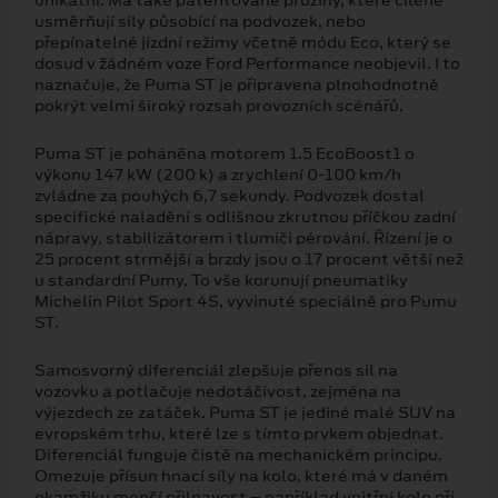
usměrňují síly působící na podvozek, nebo
přepínatelné jízdní režimy včetně módu Eco, který se
dosud v žádném voze Ford Performance neobjevil. I to
naznačuje, že Puma ST je připravena plnohodnotně
pokrýt velmi široký rozsah provozních scénářů.
Puma ST je poháněna motorem 1.5 EcoBoost1 o
výkonu 147 kW (200 k) a zrychlení 0-100 km/h
zvládne za pouhých 6,7 sekundy. Podvozek dostal
specifické naladění s odlišnou zkrutnou příčkou zadní
nápravy, stabilizátorem i tlumiči pérování. Řízení je o
25 procent strmější a brzdy jsou o 17 procent větší než
u standardní Pumy. To vše korunují pneumatiky
Michelin Pilot Sport 4S, vyvinuté speciálně pro Pumu
ST.
Samosvorný diferenciál zlepšuje přenos sil na
vozovku a potlačuje nedotáčivost, zejména na
výjezdech ze zatáček. Puma ST je jediné malé SUV na
evropském trhu, které lze s tímto prvkem objednat.
Diferenciál funguje čistě na mechanickém principu.
Omezuje přísun hnací síly na kolo, které má v daném
okamžiku menší přilnavost – například vnitřní kolo při