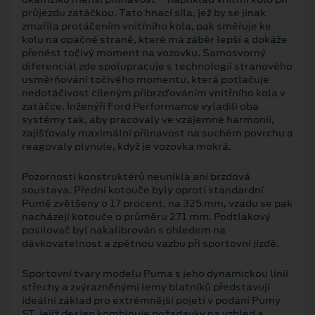
průjezdu zatáčkou. Tato hnací síla, jež by se jinak
zmařila protáčením vnitřního kola, pak směřuje ke
kolu na opačné straně, které má záběr lepší a dokáže
přenést točivý moment na vozovku. Samosvorný
diferenciál zde spolupracuje s technologií stranového
usměrňování točivého momentu, která potlačuje
nedotáčivost cíleným přibrzďováním vnitřního kola v
zatáčce. Inženýři Ford Performance vyladili oba
systémy tak, aby pracovaly ve vzájemné harmonii,
zajišťovaly maximální přilnavost na suchém povrchu a
reagovaly plynule, když je vozovka mokrá.
Pozornosti konstruktérů neunikla ani brzdová
soustava. Přední kotouče byly oproti standardní
Pumě zvětšeny o 17 procent, na 325 mm, vzadu se pak
nacházejí kotouče o průměru 271 mm. Podtlakový
posilovač byl nakalibrován s ohledem na
dávkovatelnost a zpětnou vazbu při sportovní jízdě.
Sportovní tvary modelu Puma s jeho dynamickou linií
střechy a zvýrazněnými lemy blatníků představují
ideální základ pro extrémnější pojetí v podání Pumy
ST, jejíž design kombinuje požadavky na vzhled a