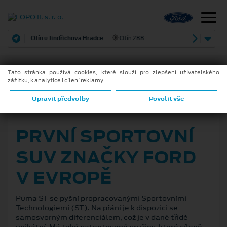
Otín u Jindřichova Hradce
Otín 288
Tato stránka používá cookies, které slouží pro zlepšení uživatelského
zážitku, k analytice i cílení reklamy.
ZPĚT
Upravit předvolby
Povolit vše
24. 9. 2020
PRVNÍ SPORTOVNÍ
SUV ZNAČKY FORD
V EVROPĚ
Puma ST se pyšní propracovanými Sportovními
Technologiemi (ST). Na přání je k dispozici se
samosvorným diferenciálem, což je v dané třídě
unikátní. Má také patentované pružiny, které cíleně