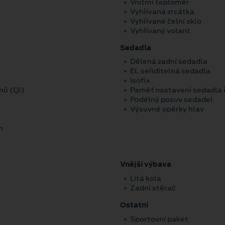
Vnitřní teploměr
Vyhřívaná zrcátka
Vyhřívané čelní sklo
Vyhřívaný volant
Sedadla
Dělená zadní sedadla
El. seřiditelná sedadla
Isofix
nů (Qi)
Paměť nastavení sedadla ř
Podélný posuv sedadel
Výsuvné opěrky hlav
m
Vnější výbava
Litá kola
Zadní stěrač
Ostatní
Sportovní paket