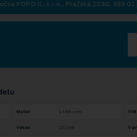
bočce
FOPO II., s.r.o.
, Pražská 2030, 393 01
delu
Motor
1 496 ccm
VIN
Výkon
133 kW
V p