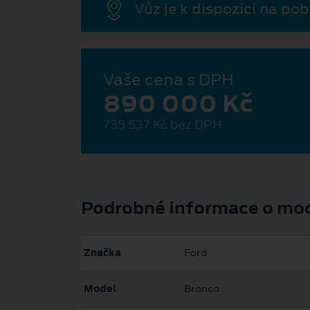
Vůz je k dispozici na po
Vaše cena s DPH
890 000 Kč
735 537 Kč bez DPH
Podrobné informace o mo
Značka
Ford
Model
Bronco