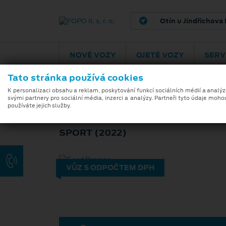
Pelhřimov
Pra
NOVÉ VOZY
OJETÉ VOZY
SERV
Tato stránka používá cookies
K personalizaci obsahu a reklam, poskytování funkcí sociálních médií a analý
svými partnery pro sociální média, inzerci a analýzy. Partneři tyto údaje moho
FORD BRONCO
používáte jejich služby.
SPORT (2022)
VŮZ S ODPOČTEM DPH