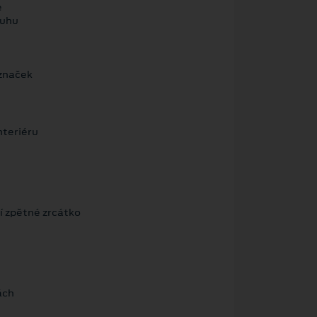
e
ruhu
značek
nteriéru
í zpětné zrcátko
ách