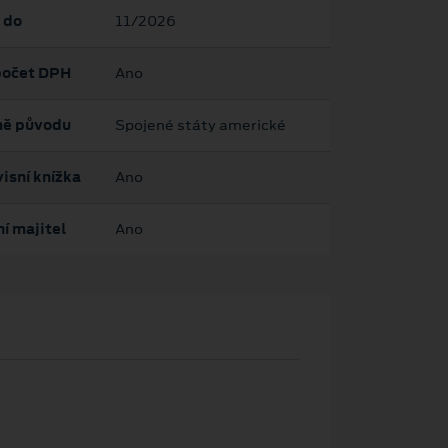
 do
11/2026
očet DPH
Ano
ě původu
Spojené státy americké
isní knížka
Ano
í majitel
Ano