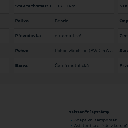
Stav tachometru
11 700 km
STK
Palivo
Benzin
Odp
Převodovka
automatická
Zem
Pohon
Pohon všech kol (AWD, 4WD)
Serv
Barva
Černá metalická
Prvn
Asistenční systémy
Adaptivní tempomat
Asistent pro jízdu v koloně