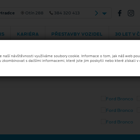
žská 2030
565 321 426
IS
KARIÉRA
PŘESTAVBY VOZIDEL
30 LET V 
ze naší návštěvnosti využíváme soubory cookie. Informace o tom, jak náš web pou
u zkombinovat s dalšími informacemi, které jste jim poskytli nebo které získali v