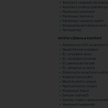
Asistent rozjezdu do kopc
Asistent změny jízdního p
Parkovací asistent
Parkovací kamera
Parkovací senzory zadní
Rozpoznávání dopravních 
Tempomat
Vnitřní výbava a komfort
Ambientní LED osvětlení i
Bezklíčkové ovládání
El. ovládání oken
El. ovládání zrcátek
El. parkovací brzda
El. sklopná zrcátka
Elektrochromatické vnitřn
Kožené čalounění
Multifunkční volant
Nastavitelný volant
Posilovač řízení
Senzor stěračů
Senzor tlaku v pneumatik
Venkovní teploměr