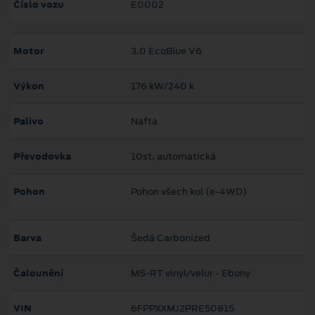
Číslo vozu
E0002
Motor
3.0 EcoBlue V6
Výkon
176 kW/240 k
Palivo
Nafta
Převodovka
10st. automatická
Pohon
Pohon všech kol (e-4WD)
Barva
Šedá Carbonized
Čalounění
MS-RT vinyl/velur - Ebony
VIN
6FPPXXMJ2PRE50815