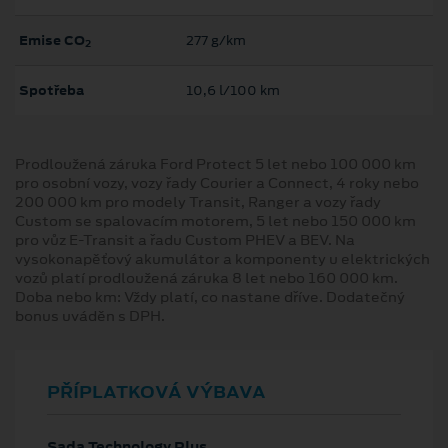
Emise CO
277 g/km
2
Spotřeba
10,6 l/100 km
Prodloužená záruka Ford Protect 5 let nebo 100 000 km
pro osobní vozy, vozy řady Courier a Connect, 4 roky nebo
200 000 km pro modely Transit, Ranger a vozy řady
Custom se spalovacím motorem, 5 let nebo 150 000 km
pro vůz E-Transit a řadu Custom PHEV a BEV. Na
vysokonapěťový akumulátor a komponenty u elektrických
vozů platí prodloužená záruka 8 let nebo 160 000 km.
Doba nebo km: Vždy platí, co nastane dříve. Dodatečný
bonus uváděn s DPH.
PŘÍPLATKOVÁ VÝBAVA
Sada Technology Plus