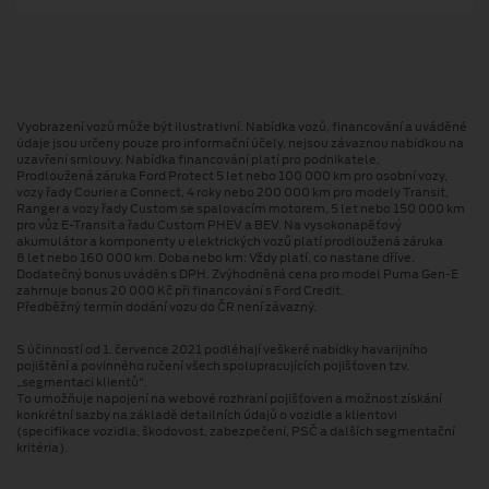
Vyobrazení vozů může být ilustrativní. Nabídka vozů, financování a uváděné
údaje jsou určeny pouze pro informační účely, nejsou závaznou nabídkou na
uzavření smlouvy. Nabídka financování platí pro podnikatele.
Prodloužená záruka Ford Protect 5 let nebo 100 000 km pro osobní vozy,
vozy řady Courier a Connect, 4 roky nebo 200 000 km pro modely Transit,
Ranger a vozy řady Custom se spalovacím motorem, 5 let nebo 150 000 km
pro vůz E-Transit a řadu Custom PHEV a BEV. Na vysokonapěťový
akumulátor a komponenty u elektrických vozů platí prodloužená záruka
8 let nebo 160 000 km. Doba nebo km: Vždy platí, co nastane dříve.
Dodatečný bonus uváděn s DPH. Zvýhodněná cena pro model Puma Gen⁠-⁠E
zahrnuje bonus 20 000 Kč při financování s Ford Credit.
Předběžný termín dodání vozu do ČR není závazný.
S účinností od 1. července 2021 podléhají veškeré nabídky havarijního
pojištění a povinného ručení všech spolupracujících pojišťoven tzv.
„segmentaci klientů“.
To umožňuje napojení na webové rozhraní pojišťoven a možnost získání
konkrétní sazby na základě detailních údajů o vozidle a klientovi
(specifikace vozidla, škodovost, zabezpečení, PSČ a dalších segmentační
kritéria).