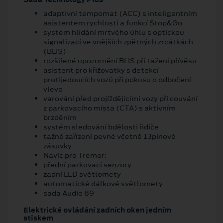
adaptivní tempomat (ACC) s inteligentním
asistentem rychlosti a funkcí Stop&Go
systém hlídání mrtvého úhlu s optickou
signalizací ve vnějších zpětných zrcátkách
(BLIS)
rozšířené upozornění BLIS při tažení přívěsu
asistent pro křižovatky s detekcí
protijedoucích vozů při pokusu o odbočení
vlevo
varování před projíždějícími vozy při couvání
z parkovacího místa (CTA) s aktivním
brzděním
systém sledování bdělosti řidiče
tažné zařízení pevné včetně 13pinové
zásuvky
Navíc pro Tremor:
přední parkovací senzory
zadní LED světlomety
automatické dálkové světlomety
sada Audio 89
Elektrické ovládání zadních oken jedním
stiskem