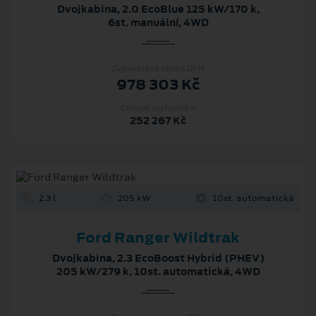
Dvojkabina, 2.0 EcoBlue 125 kW/170 k,
6st. manuální, 4WD
Zvýhodněná cena s DPH
978 303 Kč
Cenové zvýhodnění
252 267 Kč
2.3 l
205 kW
10st. automatická
Ford Ranger Wildtrak
Dvojkabina, 2.3 EcoBoost Hybrid (PHEV)
205 kW/279 k, 10st. automatická, 4WD