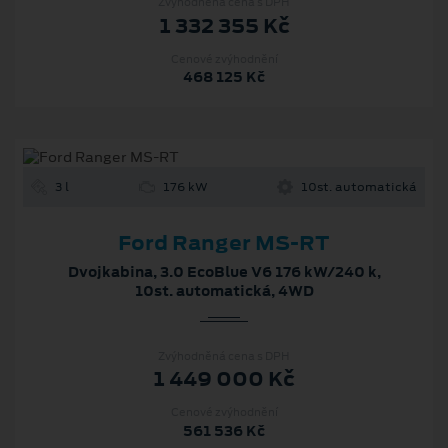
Zvýhodněná cena s DPH
1 332 355 Kč
Cenové zvýhodnění
468 125 Kč
3 l
176 kW
10st. automatická
Ford Ranger MS-RT
Dvojkabina, 3.0 EcoBlue V6 176 kW/240 k,
10st. automatická, 4WD
Zvýhodněná cena s DPH
1 449 000 Kč
Cenové zvýhodnění
561 536 Kč