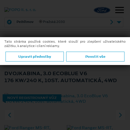
Pelhřimov
Pražská 2030
Tato stránka používá cookies, které slouží pro zlepšení uživatelského
zážitku, k analytice i cílení reklamy.
ZPĚT
FORD RANGER MS-RT
Upravit předvolby
Povolit vše
DVOJKABINA, 3.0 ECOBLUE V6
176 KW/240 K, 10ST. AUTOMATICKÁ, 4WD
NOVÝ REGISTROVANÝ VŮZ