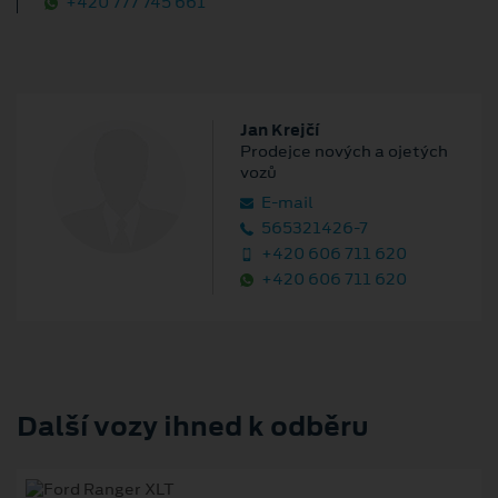
+420 777 745 661
Jan Krejčí
Prodejce nových a ojetých
vozů
E‑mail
565321426-7
+420 606 711 620
+420 606 711 620
Další vozy ihned k odběru