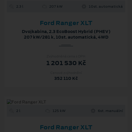
2.3 l
207 kW
10st. automatická
Ford Ranger XLT
Dvojkabina, 2.3 EcoBoost Hybrid (PHEV)
207 kW/281 k, 10st. automatická, 4WD
Zvýhodněná cena s DPH
1 201 530 Kč
Cenové zvýhodnění
352 110 Kč
2 l
125 kW
6st. manuální
Ford Ranger XLT