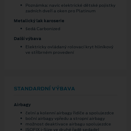
Poznámka: navíc elektrické dětské pojistky
zadních dveří a oken pro Platinum
Metalický lak karoserie
šedá Carbonized
Další výbava
Elektricky ovládaný rolovací kryt hliníkový
ve stříbrném provedení
STANDARDNÍ VÝBAVA
Airbagy
čelní a kolenní airbagy řidiče a spolujezdce
boční airbagy vpředu a stropní airbagy
možnost deaktivace airbagu spolujezdce
ISOFIX i-Size ve druhé řadě sedadel