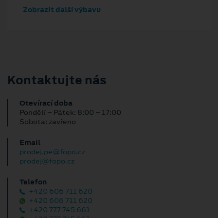
Zobrazit další výbavu
Kontaktujte nás
Otevírací doba
Pondělí – Pátek: 8:00 – 17:00
Sobota: zavřeno
Email
prodej.pe@fopo.cz
prodej@fopo.cz
Telefon
+420 606 711 620
+420 606 711 620
+420 777 745 661