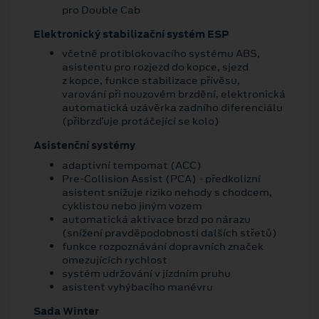
pro Double Cab
Elektronický stabilizační systém ESP
včetně protiblokovacího systému ABS,
asistentu pro rozjezd do kopce, sjezd
z kopce, funkce stabilizace přívěsu,
varování při nouzovém brzdění, elektronická
automatická uzávěrka zadního diferenciálu
(přibrzďuje protáčející se kolo)
Asistenční systémy
adaptivní tempomat (ACC)
Pre-Collision Assist (PCA) - předkolizní
asistent snižuje riziko nehody s chodcem,
cyklistou nebo jiným vozem
automatická aktivace brzd po nárazu
(snížení pravděpodobnosti dalších střetů)
funkce rozpoznávání dopravních značek
omezujících rychlost
systém udržování v jízdním pruhu
asistent vyhýbacího manévru
Sada Winter