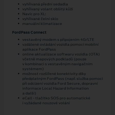
vyhřívaná přední sedadla
vyhřívaný volant obšitý kůží
Navíc pro XL:
vyhřívané čelní sklo
manuální klimatizace
FordPass Connect
vestavěný modem s připojením 4G/LTE
vzdálené ovládání vozidla pomocí mobilní
aplikace FordPass
online aktualizace softwaru vozidla (OTA)
včetně mapových podkladů (pouze
v kombinaci s vestavěným navigačním
systémem)
možnost rozšířené konektivity díky
předplatným FordPass (např. služba pomoci
při odcizení vozidla Ford Secure, dopravní
informace Local Hazard Information
a další)
eCall - tlačítko SOS pro automatické
i vyžádané nouzové volání