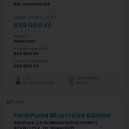
8st. automatická
Vaše cena s DPH
639 000 Kč
Pobočka
Pelhřimov
Původní cena s DPH
945 800 Kč
Cenové zvýhodnění
306 800 Kč
1.5 l
137 kW/186 k
8st. automatická
Benzín
Ford Puma Bluecruise Edition
5dveřová, 1.0 EcoBoost Hybrid (mHEV)
92 kW/125 k, 7st. Powershift