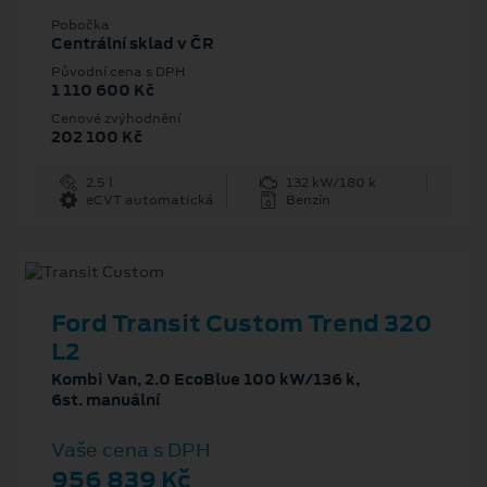
Pobočka
Centrální sklad v ČR
Původní cena s DPH
1 110 600 Kč
Cenové zvýhodnění
202 100 Kč
2.5 l
132 kW/180 k
eCVT automatická
Benzín
Ford Transit Custom Trend 320
L2
Kombi Van, 2.0 EcoBlue 100 kW/136 k,
6st. manuální
Vaše cena s DPH
956 839 Kč