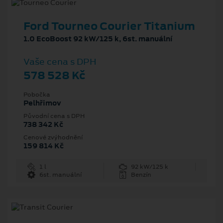
Ford Tourneo Courier Titanium
1.0 EcoBoost 92 kW/125 k, 6st. manuální
Vaše cena s DPH
578 528 Kč
Pobočka
Pelhřimov
Původní cena s DPH
738 342 Kč
Cenové zvýhodnění
159 814 Kč
1 l
92 kW/125 k
6st. manuální
Benzín