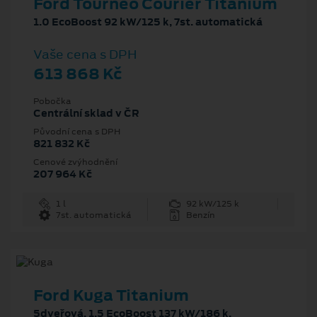
Ford Tourneo Courier Titanium
1.0 EcoBoost 92 kW/125 k, 7st. automatická
Vaše cena s DPH
613 868 Kč
Pobočka
Centrální sklad v ČR
Původní cena s DPH
821 832 Kč
Cenové zvýhodnění
207 964 Kč
1 l
92 kW/125 k
7st. automatická
Benzín
Ford Kuga Titanium
5dveřová, 1.5 EcoBoost 137 kW/186 k,