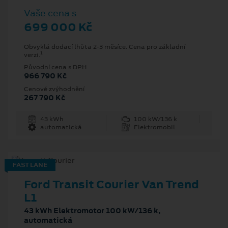
Vaše cena s
699 000 Kč
Obvyklá dodací lhůta 2-3 měsíce. Cena pro základní
1
verzi.
Původní cena s DPH
966 790 Kč
Cenové zvýhodnění
267 790 Kč
43 kWh
100 kW/136 k
automatická
Elektromobil
FAST LANE
Ford Transit Courier Van Trend
L1
43 kWh Elektromotor 100 kW/136 k,
automatická