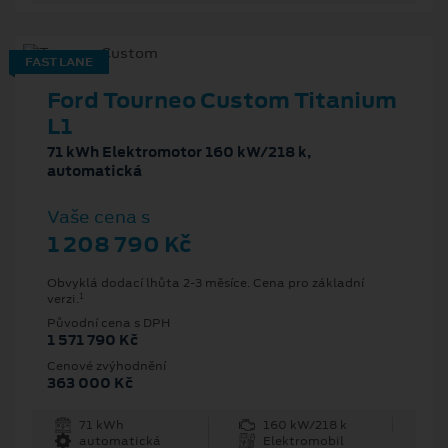
FAST LANE
Ford Tourneo Custom Titanium
L1
71 kWh Elektromotor 160 kW/218 k,
automatická
Vaše cena s
1 208 790 Kč
Obvyklá dodací lhůta 2-3 měsíce. Cena pro základní
1
verzi.
Původní cena s DPH
1 571 790 Kč
Cenové zvýhodnění
363 000 Kč
71 kWh
160 kW/218 k
automatická
Elektromobil