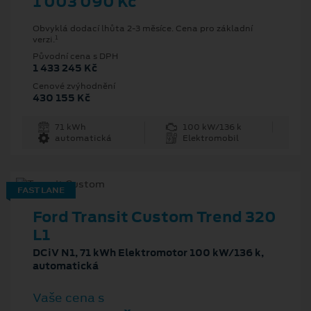
1 003 090 Kč
Obvyklá dodací lhůta 2-3 měsíce. Cena pro základní
1
verzi.
Původní cena s DPH
1 433 245 Kč
Cenové zvýhodnění
430 155 Kč
71 kWh
100 kW/136 k
automatická
Elektromobil
FAST LANE
Ford Transit Custom Trend 320
L1
DCiV N1, 71 kWh Elektromotor 100 kW/136 k,
automatická
Vaše cena s