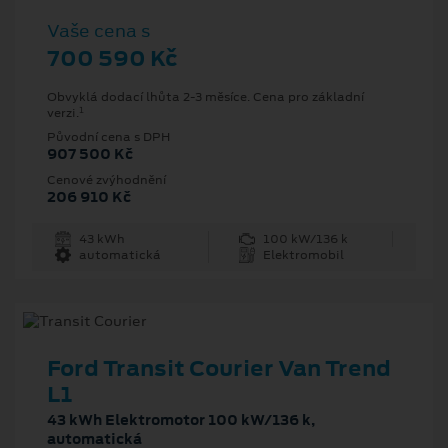
Vaše cena s
700 590 Kč
Obvyklá dodací lhůta 2-3 měsíce. Cena pro základní
1
verzi.
Původní cena s DPH
907 500 Kč
Cenové zvýhodnění
206 910 Kč
43 kWh
100 kW/136 k
automatická
Elektromobil
Ford Transit Courier Van Trend
L1
43 kWh Elektromotor 100 kW/136 k,
automatická