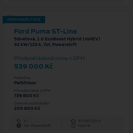
PŘEDVÁDĚCÍ VŮZ
Ford Puma ST-Line
5dveřová, 1.0 EcoBoost Hybrid (mHEV)
92 kW/125 k, 7st. Powershift
Předpokládaná cena s DPH
539 000 Kč
Pobočka
Pelhřimov
Původní cena s DPH
739 800 Kč
Cenové zvýhodnění
200 800 Kč
1 l
92 kW/125 k
7st. Powershift
Hybrid