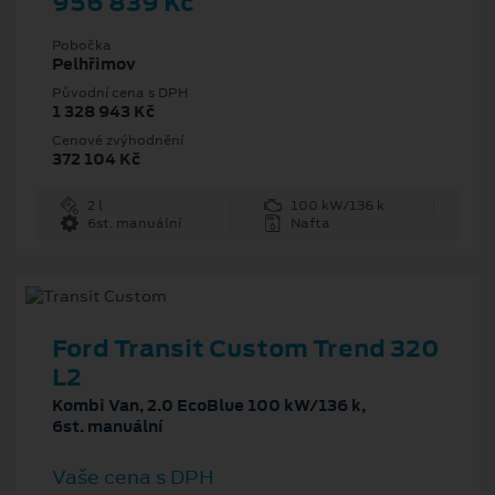
956 839 Kč
Pobočka
Pelhřimov
Původní cena s DPH
1 328 943 Kč
Cenové zvýhodnění
372 104 Kč
2 l
100 kW/136 k
6st. manuální
Nafta
Ford Transit Custom Trend 320
L2
Kombi Van, 2.0 EcoBlue 100 kW/136 k,
6st. manuální
Vaše cena s DPH