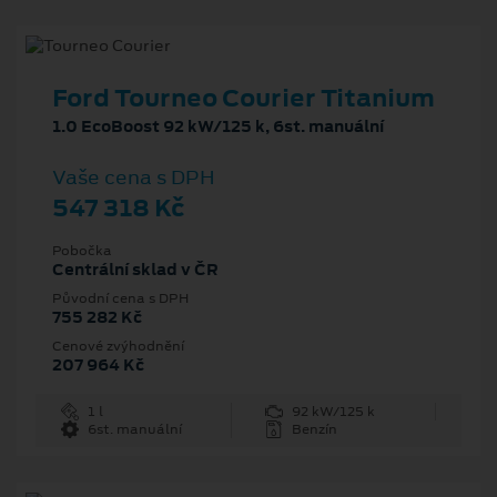
Ford Tourneo Courier Titanium
1.0 EcoBoost 92 kW/125 k, 6st. manuální
Vaše cena s DPH
547 318 Kč
Pobočka
Centrální sklad v ČR
Původní cena s DPH
755 282 Kč
Cenové zvýhodnění
207 964 Kč
1 l
92 kW/125 k
6st. manuální
Benzín