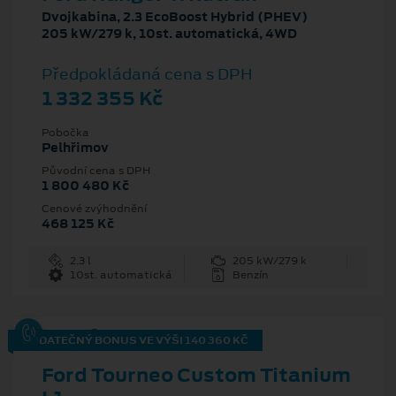
Dvojkabina, 2.3 EcoBoost Hybrid (PHEV)
205 kW/279 k, 10st. automatická, 4WD
Předpokládaná cena s DPH
1 332 355 Kč
Pobočka
Pelhřimov
Původní cena s DPH
1 800 480 Kč
Cenové zvýhodnění
468 125 Kč
2.3 l
205 kW/279 k
10st. automatická
Benzín
DODATEČNÝ BONUS VE VÝŠI 140 360 KČ
Ford Tourneo Custom Titanium