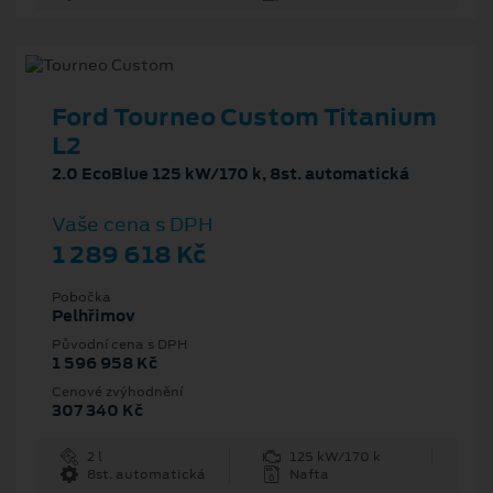
Ford Tourneo Custom Titanium
L2
2.0 EcoBlue 125 kW/170 k, 8st. automatická
Vaše cena s DPH
1 289 618 Kč
Pobočka
Pelhřimov
Původní cena s DPH
1 596 958 Kč
Cenové zvýhodnění
307 340 Kč
2 l
125 kW/170 k
8st. automatická
Nafta