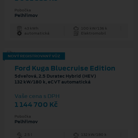
Pobočka
Pelhřimov
43 kWh
100 kW/136 k
automatická
Elektromobil
NOVÝ REGISTROVANÝ VŮZ
Ford Kuga Bluecruise Edition
5dveřová, 2.5 Duratec Hybrid (HEV)
132 kW/180 k, eCVT automatická
Vaše cena s DPH
1 144 700 Kč
Pobočka
Pelhřimov
2.5 l
132 kW/180 k