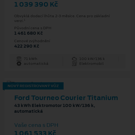
1 039 390 Kč
Obvyklá dodací lhůta 2-3 měsíce. Cena pro základní
1
verzi.
Původní cena s DPH
1 461 680 Kč
Cenové zvýhodnění
422 290 Kč
71 kWh
100 kW/136 k
automatická
Elektromobil
NOVÝ REGISTROVANÝ VŮZ
Ford Tourneo Courier Titanium
43 kWh Elektromotor 100 kW/136 k,
automatická
Vaše cena s DPH
1 061 533 Kč