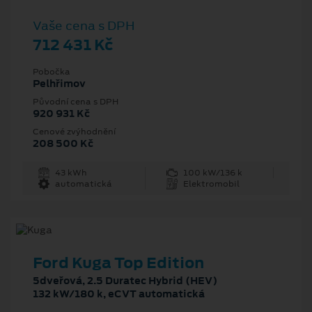
Vaše cena s DPH
712 431 Kč
Pobočka
Pelhřimov
Původní cena s DPH
920 931 Kč
Cenové zvýhodnění
208 500 Kč
43 kWh
100 kW/136 k
automatická
Elektromobil
Ford Kuga Top Edition
5dveřová, 2.5 Duratec Hybrid (HEV)
132 kW/180 k, eCVT automatická