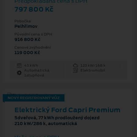
Předpokládaná cena s DPH
797 800 Kč
Pobočka
Pelhřimov
Původní cena s DPH
916 800 Kč
Cenové zvýhodnění
119 000 Kč
43 kWh
123 kW/168 k
Automatická
Elektromobil
1stupňová
NOVÝ REGISTROVANÝ VŮZ
Elektrický Ford Capri Premium
5dveřová, 77 kWh prodloužený dojezd
210 kW/286 k, automatická