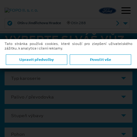
Otín u Jindřichova Hradce
Otín 288
VYBERTE SI VÁŠ VŮZ
Tato stránka používá cookies, které slouží pro zlepšení uživatelského
zážitku, k analytice i cílení reklamy.
Model
Upravit předvolby
Povolit vše
Typ karoserie
Palivo / převodovka
Stupeň výbavy
Pohon