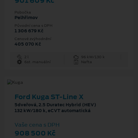
901 609 Kč
Pobočka
Pelhřimov
Původní cena s DPH
1 306 679 Kč
Cenové zvýhodnění
405 070 Kč
2 l
96 kW/130 k
6st. manuální
Nafta
Ford Kuga ST-Line X
5dveřová, 2.5 Duratec Hybrid (HEV)
132 kW/180 k, eCVT automatická
Vaše cena s DPH
908 500 Kč