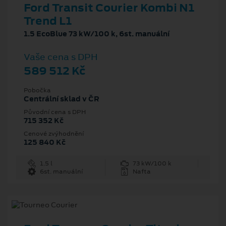
Ford Transit Courier Kombi N1
Trend L1
1.5 EcoBlue 73 kW/100 k, 6st. manuální
Vaše cena s DPH
589 512 Kč
Pobočka
Centrální sklad v ČR
Původní cena s DPH
715 352 Kč
Cenové zvýhodnění
125 840 Kč
1.5 l
73 kW/100 k
6st. manuální
Nafta