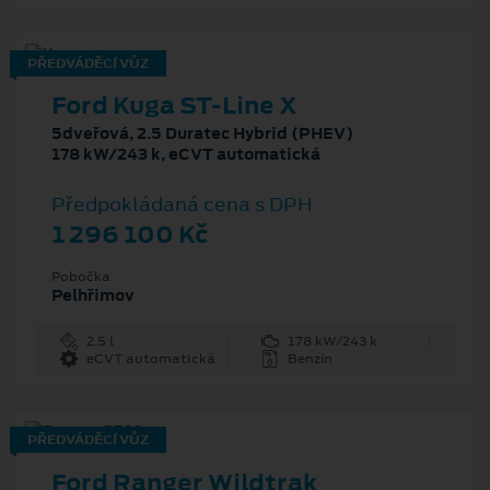
PŘEDVÁDĚCÍ VŮZ
Ford Kuga ST-Line X
5dveřová, 2.5 Duratec Hybrid (PHEV)
178 kW/243 k, eCVT automatická
Předpokládaná cena s DPH
1 296 100 Kč
Pobočka
Pelhřimov
2.5 l
178 kW/243 k
eCVT automatická
Benzín
PŘEDVÁDĚCÍ VŮZ
Ford Ranger Wildtrak