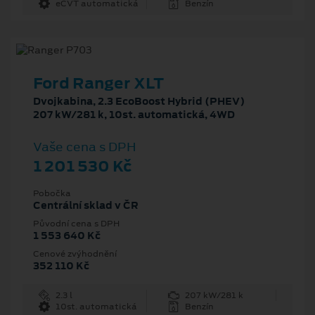
eCVT automatická
Benzín
Ford Ranger XLT
Dvojkabina, 2.3 EcoBoost Hybrid (PHEV)
207 kW/281 k, 10st. automatická, 4WD
Vaše cena s DPH
1 201 530 Kč
Pobočka
Centrální sklad v ČR
Původní cena s DPH
1 553 640 Kč
Cenové zvýhodnění
352 110 Kč
2.3 l
207 kW/281 k
10st. automatická
Benzín