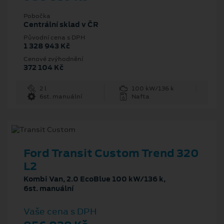
Pobočka
Centrální sklad v ČR
Původní cena s DPH
1 328 943 Kč
Cenové zvýhodnění
372 104 Kč
2 l
100 kW/136 k
6st. manuální
Nafta
Ford Transit Custom Trend 320
L2
Kombi Van, 2.0 EcoBlue 100 kW/136 k,
6st. manuální
Vaše cena s DPH