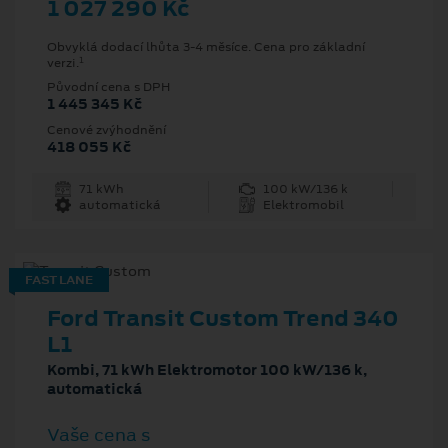
1 027 290 Kč
Obvyklá dodací lhůta 3-4 měsíce. Cena pro základní
1
verzi.
Původní cena s DPH
1 445 345 Kč
Cenové zvýhodnění
418 055 Kč
71 kWh
100 kW/136 k
automatická
Elektromobil
FAST LANE
Ford Transit Custom Trend 340
L1
Kombi, 71 kWh Elektromotor 100 kW/136 k,
automatická
Vaše cena s