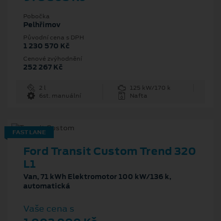
Pobočka
Pelhřimov
Původní cena s DPH
1 230 570 Kč
Cenové zvýhodnění
252 267 Kč
2 l
125 kW/170 k
6st. manuální
Nafta
FAST LANE
Ford Transit Custom Trend 320
L1
Van, 71 kWh Elektromotor 100 kW/136 k,
automatická
Vaše cena s