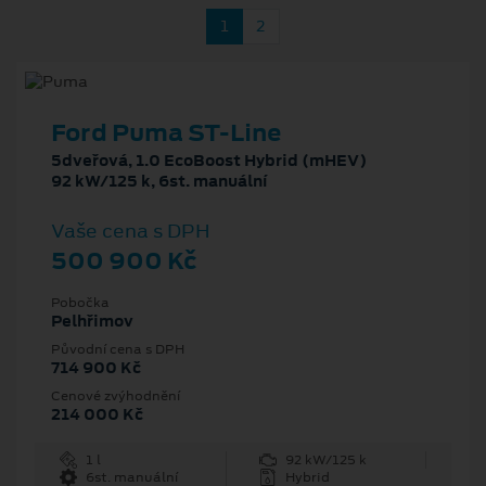
1
2
Ford Puma ST-Line
5dveřová, 1.0 EcoBoost Hybrid (mHEV)
92 kW/125 k, 6st. manuální
Vaše cena s DPH
500 900 Kč
Pobočka
Pelhřimov
Původní cena s DPH
714 900 Kč
Cenové zvýhodnění
214 000 Kč
1 l
92 kW/125 k
6st. manuální
Hybrid