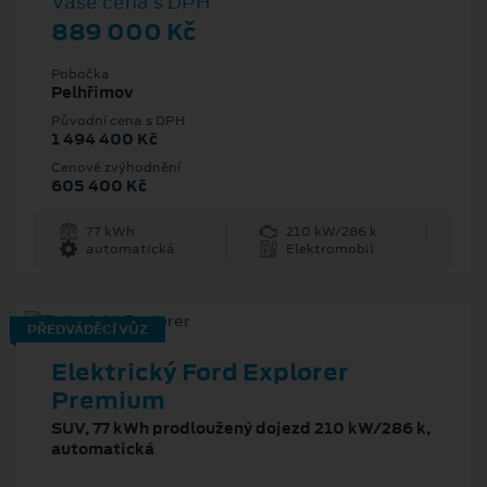
Vaše cena s DPH
889 000 Kč
Pobočka
Pelhřimov
Původní cena s DPH
1 494 400 Kč
Cenové zvýhodnění
605 400 Kč
77 kWh
210 kW/286 k
automatická
Elektromobil
PŘEDVÁDĚCÍ VŮZ
Elektrický Ford Explorer
Premium
SUV, 77 kWh prodloužený dojezd 210 kW/286 k,
automatická