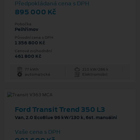
Předpokládaná cena s DPH
895 000 Kč
Pobočka
Pelhřimov
Původní cena s DPH
1 356 800 Kč
Cenové zvýhodnění
461 800 Kč
77 kWh
210 kW/286 k
automatická
Elektromobil
Ford Transit Trend 350 L3
Van, 2.0 EcoBlue 96 kW/130 k, 6st. manuální
Vaše cena s DPH