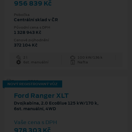
956 839 Kč
Pobočka
Centrální sklad v ČR
Původní cena s DPH
1 328 943 Kč
Cenové zvýhodnění
372 104 Kč
2 l
100 kW/136 k
6st. manuální
Nafta
NOVÝ REGISTROVANÝ VŮZ
Ford Ranger XLT
Dvojkabina, 2.0 EcoBlue 125 kW/170 k,
6st. manuální, 4WD
Vaše cena s DPH
978 303 Kč