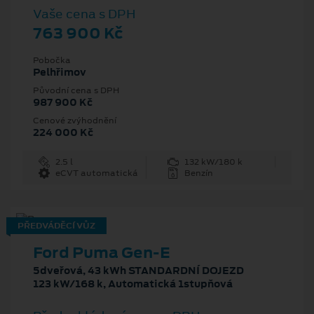
Vaše cena s DPH
763 900 Kč
Pobočka
Pelhřimov
Původní cena s DPH
987 900 Kč
Cenové zvýhodnění
224 000 Kč
2.5 l
132 kW/180 k
eCVT automatická
Benzín
PŘEDVÁDĚCÍ VŮZ
Ford Puma Gen-E
5dveřová, 43 kWh STANDARDNÍ DOJEZD
123 kW/168 k, Automatická 1stupňová