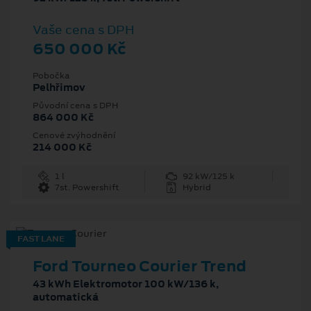
Vaše cena s DPH
650 000 Kč
Pobočka
Pelhřimov
Původní cena s DPH
864 000 Kč
Cenové zvýhodnění
214 000 Kč
1 l
92 kW/125 k
7st. Powershift
Hybrid
FAST LANE
Ford Tourneo Courier Trend
43 kWh Elektromotor 100 kW/136 k,
automatická