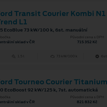
ord Transit Courier Kombi N1
rend L1
.5 EcoBlue 73 kW/100 k, 6st. manuální
bočka
Původní cena s DPH
ntrální sklad v ČR
715 352 Kč
1.5 l
73 kW/100 k
6st
ord Tourneo Courier Titaniu
.0 EcoBoost 92 kW/125 k, 7st. automatická
bočka
Původní cena s DPH
ntrální sklad v ČR
821 832 Kč