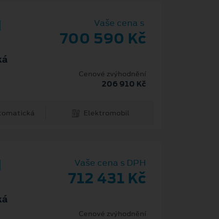
d
Vaše cena s
700 590 Kč
ká
Cenové zvýhodnění
206 910 Kč
tomatická
Elektromobil
d
Vaše cena s DPH
712 431 Kč
ká
Cenové zvýhodnění