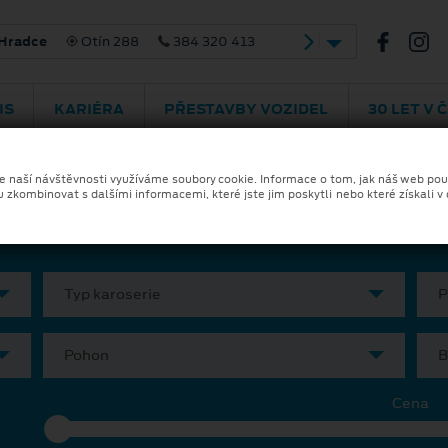
 Hradce
Otín 288
384 320 413
IS
KARIÉRA
PŘESTAVBY VOZIDEL
30 LET V 
ka a financování
Skladové vozy
Ele
ze naší návštěvnosti využíváme soubory cookie. Informace o tom, jak náš web pou
u zkombinovat s dalšími informacemi, které jste jim poskytli nebo které získali v
Typ karoserie
P
Pohon
B
Cena