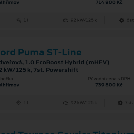
elhřimov
714 900 Kč
1 l
92 kW/125 k
6st
ord Puma ST-Line
dveřová, 1.0 EcoBoost Hybrid (mHEV)
2 kW/125 k, 7st. Powershift
bočka
Původní cena s DPH
elhřimov
739 800 Kč
1 l
92 kW/125 k
7st.