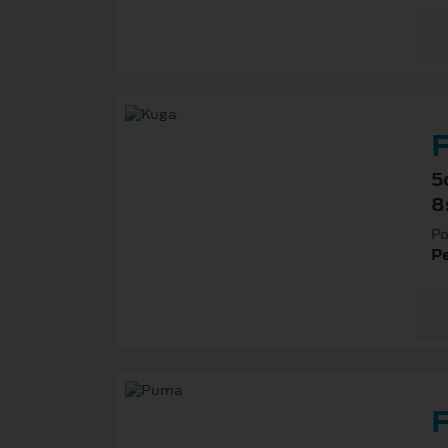
F
5
8
Po
P
F