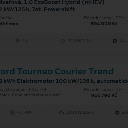
dveřová, 1.0 EcoBoost Hybrid (mHEV)
2 kW/125 k, 7st. Powershift
bočka
Původní cena s DPH
elhřimov
864 000 Kč
1 l
92 kW/125 k
7st.
ord Tourneo Courier Trend
3 kWh Elektromotor 100 kW/136 k, automatic
vyklá dodací lhůta 2-3
Původní cena s DPH
1
síce. Cena pro základní verzi.
966 790 Kč
43 kWh
100 kW/136 k
au