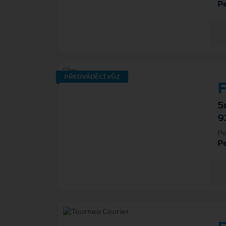
P
PŘEDVÁDĚCÍ VŮZ
F
5
9
Po
P