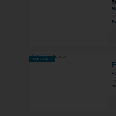
5
9
Po
P
FAST LANE
F
4
Ob
mě