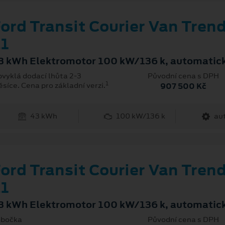
ord Transit Courier Van Tren
1
3 kWh Elektromotor 100 kW/136 k, automatic
vyklá dodací lhůta 2-3
Původní cena s DPH
1
síce. Cena pro základní verzi.
907 500 Kč
43 kWh
100 kW/136 k
au
ord Transit Courier Van Tren
1
3 kWh Elektromotor 100 kW/136 k, automatic
bočka
Původní cena s DPH