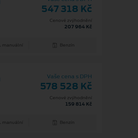
m
547 318 Kč
Cenové zvýhodnění
207 964 Kč
. manuální
Benzín
m
Vaše cena s DPH
578 528 Kč
Cenové zvýhodnění
159 814 Kč
. manuální
Benzín