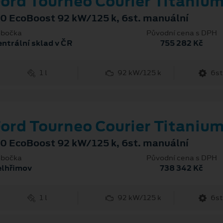
ord Tourneo Courier Titaniu
.0 EcoBoost 92 kW/125 k, 6st. manuální
bočka
Původní cena s DPH
ntrální sklad v ČR
755 282 Kč
1 l
92 kW/125 k
6st
ord Tourneo Courier Titaniu
.0 EcoBoost 92 kW/125 k, 6st. manuální
bočka
Původní cena s DPH
elhřimov
738 342 Kč
1 l
92 kW/125 k
6st