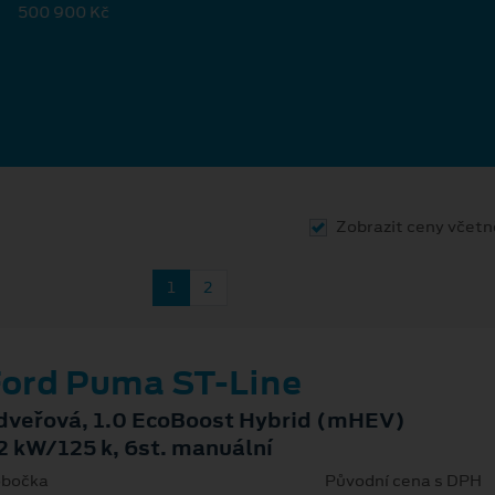
500 900 Kč
Zobrazit ceny včet
1
2
ord Puma ST-Line
dveřová, 1.0 EcoBoost Hybrid (mHEV)
2 kW/125 k, 6st. manuální
bočka
Původní cena s DPH