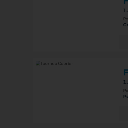
F
1
Po
Ce
F
1
Po
P