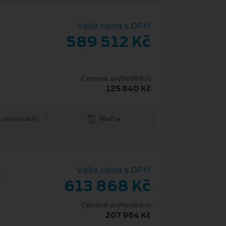
Vaše cena s DPH
589 512 Kč
Cenové zvýhodnění
125 840 Kč
. manuální
Nafta
m
Vaše cena s DPH
613 868 Kč
Cenové zvýhodnění
207 964 Kč