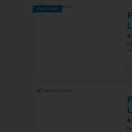
FAST LANE
F
L
4
Ob
mě
F
L
4
Po