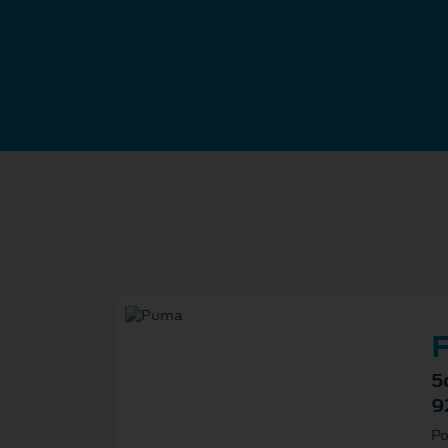
F
5
9
Po