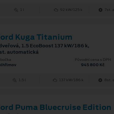
1 l
92 kW/125 k
7st.
ord Kuga Titanium
dveřová, 1.5 EcoBoost 137 kW/186 k,
st. automatická
bočka
Původní cena s DPH
elhřimov
945 800 Kč
1.5 l
137 kW/186 k
8st.
ord Puma Bluecruise Edition