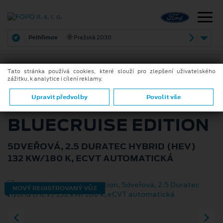
Pelhřimov
Pražská 2030
Tato stránka používá cookies, které slouží pro zlepšení uživatelského
zážitku, k analytice i cílení reklamy.
ZPĚT
FORD KUGA
Upravit předvolby
Povolit vše
BLUECRUISE EDITION
5DVEŘOVÁ, 2.5 DURATEC HYBRID (HEV)
132 KW/180 K, ECVT AUTOMATICKÁ
NOVÝ REGISTROVANÝ VŮZ