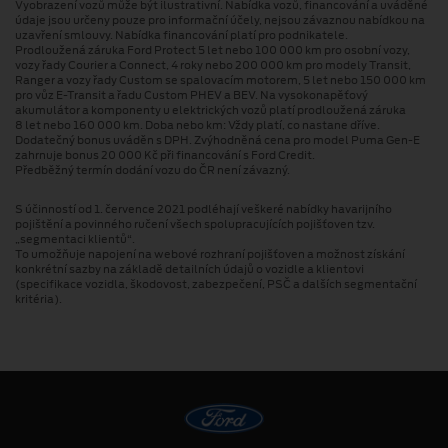
Vyobrazení vozů může být ilustrativní. Nabídka vozů, financování a uváděné
údaje jsou určeny pouze pro informační účely, nejsou závaznou nabídkou na
uzavření smlouvy. Nabídka financování platí pro podnikatele.
Prodloužená záruka Ford Protect 5 let nebo 100 000 km pro osobní vozy,
vozy řady Courier a Connect, 4 roky nebo 200 000 km pro modely Transit,
Ranger a vozy řady Custom se spalovacím motorem, 5 let nebo 150 000 km
pro vůz E-Transit a řadu Custom PHEV a BEV. Na vysokonapěťový
akumulátor a komponenty u elektrických vozů platí prodloužená záruka
8 let nebo 160 000 km. Doba nebo km: Vždy platí, co nastane dříve.
Dodatečný bonus uváděn s DPH. Zvýhodněná cena pro model Puma Gen⁠-⁠E
zahrnuje bonus 20 000 Kč při financování s Ford Credit.
Předběžný termín dodání vozu do ČR není závazný.
S účinností od 1. července 2021 podléhají veškeré nabídky havarijního
pojištění a povinného ručení všech spolupracujících pojišťoven tzv.
„segmentaci klientů“.
To umožňuje napojení na webové rozhraní pojišťoven a možnost získání
konkrétní sazby na základě detailních údajů o vozidle a klientovi
(specifikace vozidla, škodovost, zabezpečení, PSČ a dalších segmentační
kritéria).