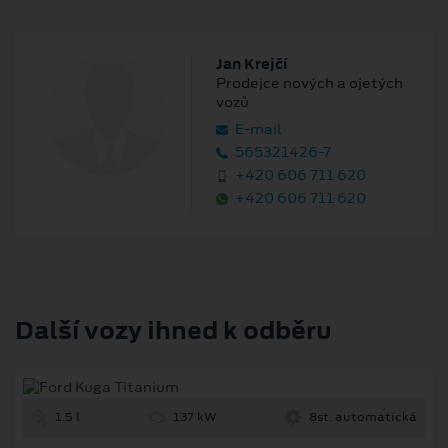
Jan Krejčí
Prodejce nových a ojetých
vozů
E‑mail
565321426-7
+420 606 711 620
+420 606 711 620
Další vozy ihned k odběru
1.5 l
137 kW
8st. automatická