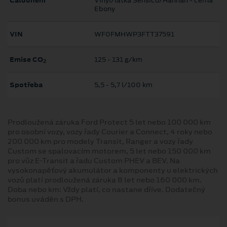
Čalounění
Vinyl/látka Sensico/Hannah - cerna
Ebony
VIN
WF0FMHWP3FTT37591
Emise CO
125 ‐ 131 g/km
2
Spotřeba
5,5 ‐ 5,7 l/100 km
Prodloužená záruka Ford Protect 5 let nebo 100 000 km
pro osobní vozy, vozy řady Courier a Connect, 4 roky nebo
200 000 km pro modely Transit, Ranger a vozy řady
Custom se spalovacím motorem, 5 let nebo 150 000 km
pro vůz E-Transit a řadu Custom PHEV a BEV. Na
vysokonapěťový akumulátor a komponenty u elektrických
vozů platí prodloužená záruka 8 let nebo 160 000 km.
Doba nebo km: Vždy platí, co nastane dříve. Dodatečný
bonus uváděn s DPH.