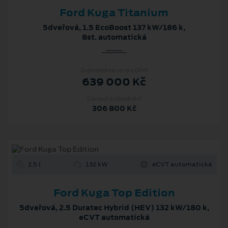
Ford Kuga Titanium
5dveřová, 1.5 EcoBoost 137 kW/186 k,
8st. automatická
Zvýhodněná cena s DPH
639 000 Kč
Cenové zvýhodnění
306 800 Kč
2.5 l
132 kW
eCVT automatická
Ford Kuga Top Edition
5dveřová, 2.5 Duratec Hybrid (HEV) 132 kW/180 k,
eCVT automatická