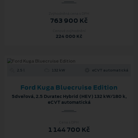
Zvýhodněná cena s DPH
763 900 Kč
Cenové zvýhodnění
224 000 Kč
2.5 l
132 kW
eCVT automatická
Ford Kuga Bluecruise Edition
5dveřová, 2.5 Duratec Hybrid (HEV) 132 kW/180 k,
eCVT automatická
Cena s DPH
1 144 700 Kč