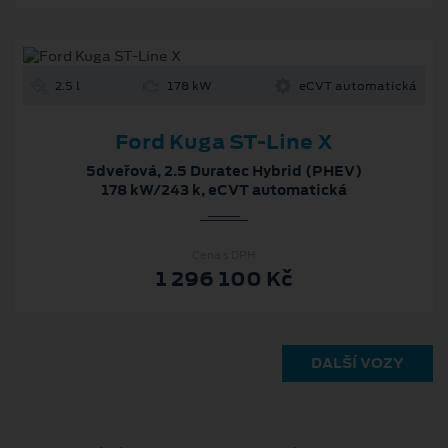
2.5 l
178 kW
eCVT automatická
Ford Kuga ST-Line X
5dveřová, 2.5 Duratec Hybrid (PHEV)
178 kW/243 k, eCVT automatická
Cena s DPH
1 296 100 Kč
DALŠÍ VOZY