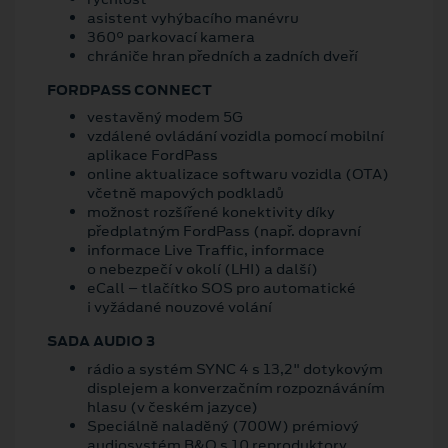
asistent vyhýbacího manévru
360° parkovací kamera
chrániče hran předních a zadních dveří
FORDPASS CONNECT
vestavěný modem 5G
vzdálené ovládání vozidla pomocí mobilní
aplikace FordPass
online aktualizace softwaru vozidla (OTA)
včetně mapových podkladů
možnost rozšířené konektivity díky
předplatným FordPass (např. dopravní
informace Live Traffic, informace
o nebezpečí v okolí (LHI) a další)
eCall – tlačítko SOS pro automatické
i vyžádané nouzové volání
SADA AUDIO 3
rádio a systém SYNC 4 s 13,2" dotykovým
displejem a konverzačním rozpoznáváním
hlasu (v českém jazyce)
Speciálně naladěný (700W) prémiový
audiosystém B&O s 10 reproduktory