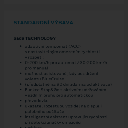
STANDARDNÍ VÝBAVA
Sada TECHNOLOGY
adaptivní tempomat (ACC)
s nastavitelným omezením rychlosti
v rozpětí:
0-200 km/h pro automat / 30-200 km/h
pro manuál
možnost asistované jízdy bez držení
volantu BlueCruise
(předplatné na 90 dní zdarma od aktivace)
Funkce Stop&Go s aktivním udržováním
v jízdním pruhu pro automatickou
převodovku
ukazatel rozestupu vozidel na displeji
palubního počítače
inteligentní asistent upravující rychlosti
při detekci značky omezující
rychlost