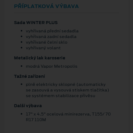
PŘÍPLATKOVÁ VÝBAVA
Sada WINTER PLUS
vyhřívaná přední sedadla
vyhřívaná zadní sedadla
vyhřívané čelní sklo
vyhřívaný volant
Metalický lak karoserie
modrá Vapor Metropolis
Tažné zařízení
plně elektricky sklopné (automaticky
se zasouvá a vysouvá stiskem tlačítka)
se systémem stabilizace přívěsu
Další výbava
17" x 4.5" ocelová minirezerva, T155/ 70
R17 110M