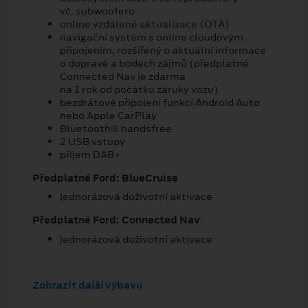
vč. subwooferu
online vzdálené aktualizace (OTA)
navigační systém s online cloudovým
připojením, rozšířený o aktuální informace
o dopravě a bodech zájmů (předplatné
Connected Nav je zdarma
na 1 rok od počátku záruky vozu)
bezdrátové připojení funkcí Android Auto
nebo Apple CarPlay
Bluetooth® handsfree
2 USB vstupy
příjem DAB+
Předplatné Ford: BlueCruise
jednorázová doživotní aktivace
Předplatné Ford: Connected Nav
jednorázová doživotní aktivace
Zobrazit další výbavu