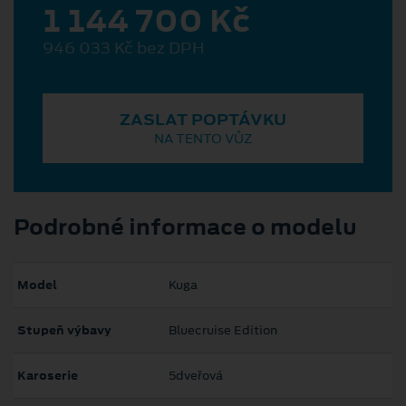
1 144 700 Kč
946 033 Kč bez DPH
ZASLAT POPTÁVKU
NA TENTO VŮZ
Podrobné informace o modelu
Model
Kuga
Stupeň výbavy
Bluecruise Edition
Karoserie
5dveřová