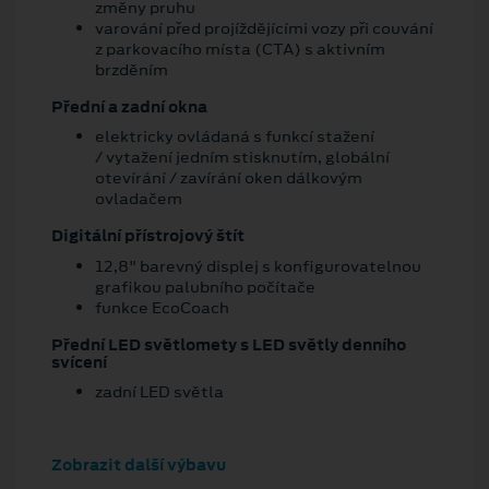
změny pruhu
varování před projíždějícími vozy při couvání
z parkovacího místa (CTA) s aktivním
brzděním
Přední a zadní okna
elektricky ovládaná s funkcí stažení
/ vytažení jedním stisknutím, globální
otevírání / zavírání oken dálkovým
ovladačem
Digitální přístrojový štít
12,8" barevný displej s konfigurovatelnou
grafikou palubního počítače
funkce EcoCoach
Přední LED světlomety s LED světly denního
svícení
zadní LED světla
Zobrazit další výbavu