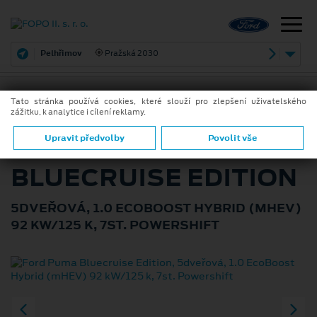
Pelhřimov
Pražská 2030
Tato stránka používá cookies, které slouží pro zlepšení uživatelského
zážitku, k analytice i cílení reklamy.
ZPĚT
FORD PUMA
Upravit předvolby
Povolit vše
BLUECRUISE EDITION
5DVEŘOVÁ, 1.0 ECOBOOST HYBRID (MHEV)
92 KW/125 K, 7ST. POWERSHIFT