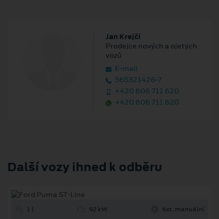
Jan Krejčí
Prodejce nových a ojetých
vozů
E‑mail
565321426-7
+420 606 711 620
+420 606 711 620
Další vozy ihned k odběru
1 l
92 kW
6st. manuální