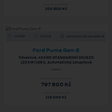
Cenové zvýhodnění
200 800 Kč
43 kWh
123 kW
Automatická 1stupňová
Ford Puma Gen-E
5dveřová, 43 kWh STANDARDNÍ DOJEZD
123 kW/168 k, Automatická 1stupňová
Zvýhodněná cena s DPH
797 800 Kč
Cenové zvýhodnění
119 000 Kč