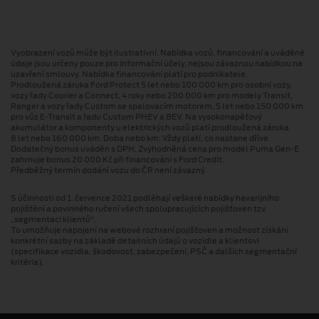
Vyobrazení vozů může být ilustrativní. Nabídka vozů, financování a uváděné
údaje jsou určeny pouze pro informační účely, nejsou závaznou nabídkou na
uzavření smlouvy. Nabídka financování platí pro podnikatele.
Prodloužená záruka Ford Protect 5 let nebo 100 000 km pro osobní vozy,
vozy řady Courier a Connect, 4 roky nebo 200 000 km pro modely Transit,
Ranger a vozy řady Custom se spalovacím motorem, 5 let nebo 150 000 km
pro vůz E-Transit a řadu Custom PHEV a BEV. Na vysokonapěťový
akumulátor a komponenty u elektrických vozů platí prodloužená záruka
8 let nebo 160 000 km. Doba nebo km: Vždy platí, co nastane dříve.
Dodatečný bonus uváděn s DPH. Zvýhodněná cena pro model Puma Gen⁠-⁠E
zahrnuje bonus 20 000 Kč při financování s Ford Credit.
Předběžný termín dodání vozu do ČR není závazný.
S účinností od 1. července 2021 podléhají veškeré nabídky havarijního
pojištění a povinného ručení všech spolupracujících pojišťoven tzv.
„segmentaci klientů“.
To umožňuje napojení na webové rozhraní pojišťoven a možnost získání
konkrétní sazby na základě detailních údajů o vozidle a klientovi
(specifikace vozidla, škodovost, zabezpečení, PSČ a dalších segmentační
kritéria).