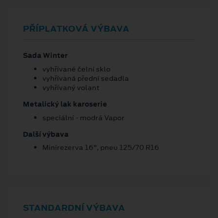
PŘÍPLATKOVÁ VÝBAVA
Sada Winter
vyhřívané čelní sklo
vyhřívaná přední sedadla
vyhřívaný volant
Metalický lak karoserie
speciální - modrá Vapor
Další výbava
Minirezerva 16", pneu 125/70 R16
STANDARDNÍ VÝBAVA