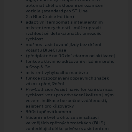
automatického sklopení při uzamčení
vozidla (standard pro ST-Line
X a BlueCruise Edition)
adaptivní tempomat s inteligentním
asistentem rychlosti - může upravit
rychlost při detekci značky omezující
rychlost
možnost asistované jízdy bez držení
volantu BlueCruise
(předplatné na 90 dní zdarma od aktivace)
funkce aktivního udržování v jízdním pruhu
a Stop & Go
asistent vyhýbacího manévru
funkce rozpoznávání dopravních značek
zákazu předjíždění
Pre-Collision Assist navíc funkční do max.
rychlosti vozu pro odvrácení kolize s jiným
vozem, indikace bezpečné vzdálenosti,
asistent pro křižovatky
360stupňová kamera
hlídání mrtvého úhlu se signalizací
ve vnějších zpětných zrcátkách (BLIS)
zohledňující délku přívěsu s asistentem