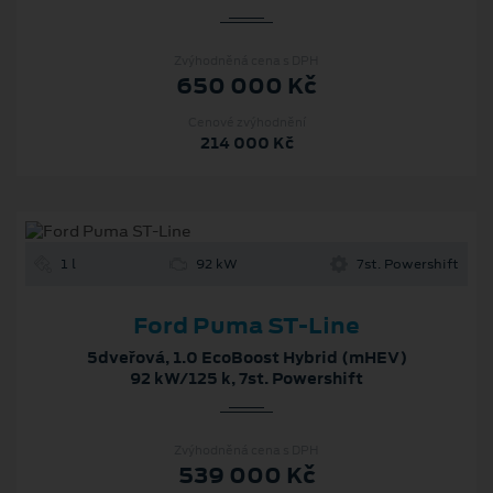
Zvýhodněná cena s DPH
650 000 Kč
Cenové zvýhodnění
214 000 Kč
1 l
92 kW
7st. Powershift
Ford Puma ST-Line
5dveřová, 1.0 EcoBoost Hybrid (mHEV)
92 kW/125 k, 7st. Powershift
Zvýhodněná cena s DPH
539 000 Kč