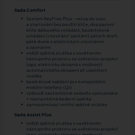
Sada Comfort
Systém KeyFree Plus - vstup do vozu
a startování bez použití klíče, dva pasivní
klíče dálkového ovládání, bezdotykové
ovládání (otevírání/ zavírání) pátých dveří,
páté dveře s elektrickým otevíráním
a zavíráním
vnější zpětná zrcátka s osvětlením
nástupního prostoru se světelnou projekcí
loga, elektricky sklopná s možností
automatického sklopení při uzamčení
vozidla
bezdrátové nabíjení pro kompatibilní
mobilní telefony (Qi)
výškově nastavitelné sedadlo spolujezdce
+ nastavitelná bederní opěrka
samozatmívací vnitřní zpětné zrcátko
Sada Assist Plus
vnější zpětná zrcátka s osvětlením
nástupního prostoru se světelnou projekcí
loga, elektricky sklopná s možností