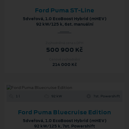
Ford Puma ST-Line
5dveřová, 1.0 EcoBoost Hybrid (mHEV)
92 kW/125 k, 6st. manuální
Zvýhodněná cena s DPH
500 900 Kč
Cenové zvýhodnění
214 000 Kč
1 l
92 kW
7st. Powershift
Ford Puma Bluecruise Edition
5dveřová, 1.0 EcoBoost Hybrid (mHEV)
92 kW/125 k, 7st. Powershift