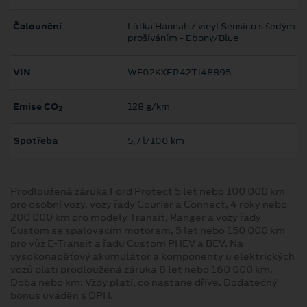
Čalounění
Látka Hannah / vinyl Sensico s šedým
prošíváním - Ebony/Blue
VIN
WF02KXER42TJ48895
Emise CO
128 g/km
2
Spotřeba
5,7 l/100 km
Prodloužená záruka Ford Protect 5 let nebo 100 000 km
pro osobní vozy, vozy řady Courier a Connect, 4 roky nebo
200 000 km pro modely Transit, Ranger a vozy řady
Custom se spalovacím motorem, 5 let nebo 150 000 km
pro vůz E-Transit a řadu Custom PHEV a BEV. Na
vysokonapěťový akumulátor a komponenty u elektrických
vozů platí prodloužená záruka 8 let nebo 160 000 km.
Doba nebo km: Vždy platí, co nastane dříve. Dodatečný
bonus uváděn s DPH.