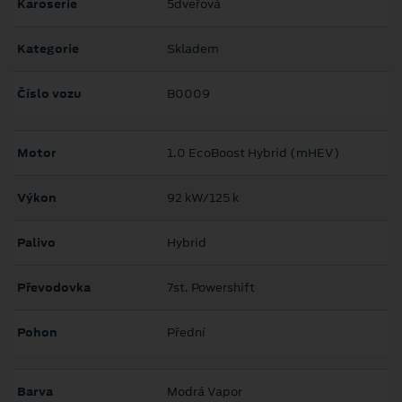
Karoserie
5dveřová
Kategorie
Skladem
Číslo vozu
B0009
Motor
1.0 EcoBoost Hybrid (mHEV)
Výkon
92 kW/125 k
Palivo
Hybrid
Převodovka
7st. Powershift
Pohon
Přední
Barva
Modrá Vapor