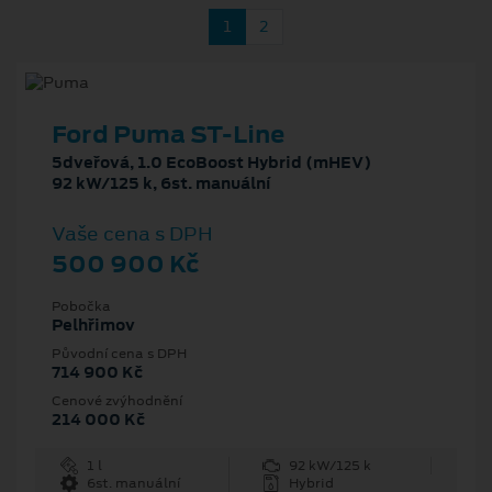
1
2
Ford Puma ST-Line
5dveřová, 1.0 EcoBoost Hybrid (mHEV)
92 kW/125 k, 6st. manuální
Vaše cena s DPH
500 900 Kč
Pobočka
Pelhřimov
Původní cena s DPH
714 900 Kč
Cenové zvýhodnění
214 000 Kč
1 l
92 kW/125 k
6st. manuální
Hybrid