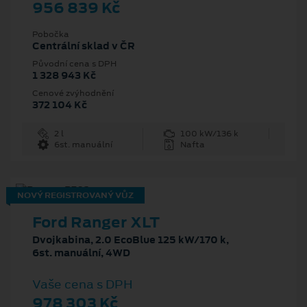
956 839 Kč
Pobočka
Centrální sklad v ČR
Původní cena s DPH
1 328 943 Kč
Cenové zvýhodnění
372 104 Kč
2 l
100 kW/136 k
6st. manuální
Nafta
NOVÝ REGISTROVANÝ VŮZ
Ford Ranger XLT
Dvojkabina, 2.0 EcoBlue 125 kW/170 k,
6st. manuální, 4WD
Vaše cena s DPH
978 303 Kč