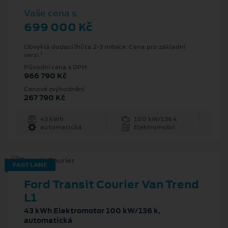
Vaše cena s
699 000 Kč
Obvyklá dodací lhůta 2-3 měsíce. Cena pro základní
1
verzi.
Původní cena s DPH
966 790 Kč
Cenové zvýhodnění
267 790 Kč
43 kWh
100 kW/136 k
automatická
Elektromobil
FAST LANE
Ford Transit Courier Van Trend
L1
43 kWh Elektromotor 100 kW/136 k,
automatická