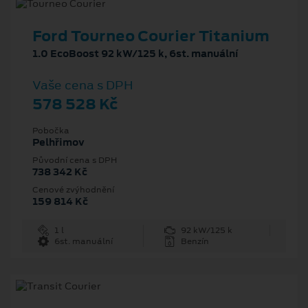
Ford Tourneo Courier Titanium
1.0 EcoBoost 92 kW/125 k, 6st. manuální
Vaše cena s DPH
578 528 Kč
Pobočka
Pelhřimov
Původní cena s DPH
738 342 Kč
Cenové zvýhodnění
159 814 Kč
1 l
92 kW/125 k
6st. manuální
Benzín