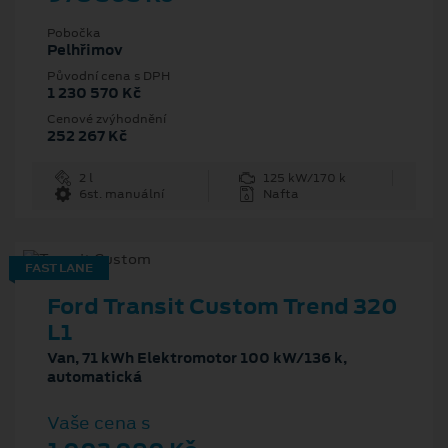
Pobočka
Pelhřimov
Původní cena s DPH
1 230 570 Kč
Cenové zvýhodnění
252 267 Kč
2 l
125 kW/170 k
6st. manuální
Nafta
FAST LANE
Ford Transit Custom Trend 320
L1
Van, 71 kWh Elektromotor 100 kW/136 k,
automatická
Vaše cena s