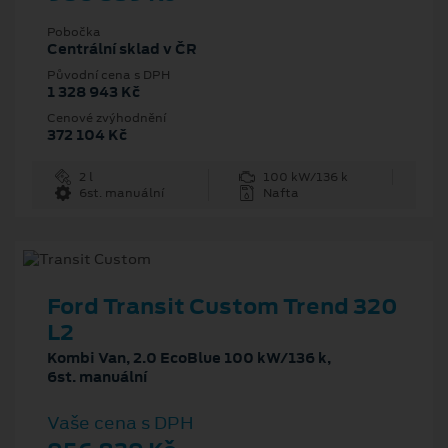
Pobočka
Centrální sklad v ČR
Původní cena s DPH
1 328 943 Kč
Cenové zvýhodnění
372 104 Kč
2 l
100 kW/136 k
6st. manuální
Nafta
Ford Transit Custom Trend 320
L2
Kombi Van, 2.0 EcoBlue 100 kW/136 k,
6st. manuální
Vaše cena s DPH