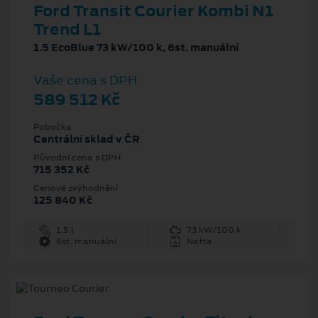
Ford Transit Courier Kombi N1
Trend L1
1.5 EcoBlue 73 kW/100 k, 6st. manuální
Vaše cena s DPH
589 512 Kč
Pobočka
Centrální sklad v ČR
Původní cena s DPH
715 352 Kč
Cenové zvýhodnění
125 840 Kč
1.5 l
73 kW/100 k
6st. manuální
Nafta