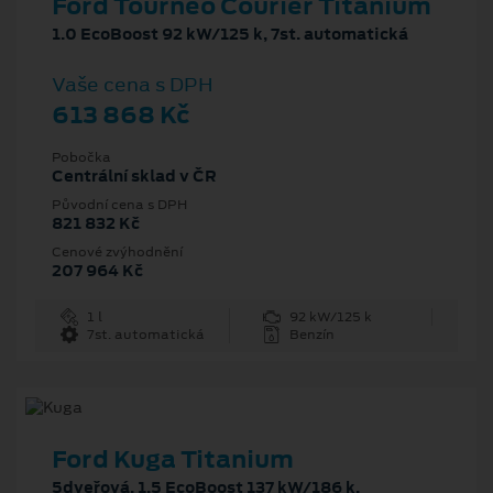
Ford Tourneo Courier Titanium
1.0 EcoBoost 92 kW/125 k, 7st. automatická
Vaše cena s DPH
613 868 Kč
Pobočka
Centrální sklad v ČR
Původní cena s DPH
821 832 Kč
Cenové zvýhodnění
207 964 Kč
1 l
92 kW/125 k
7st. automatická
Benzín
Ford Kuga Titanium
5dveřová, 1.5 EcoBoost 137 kW/186 k,