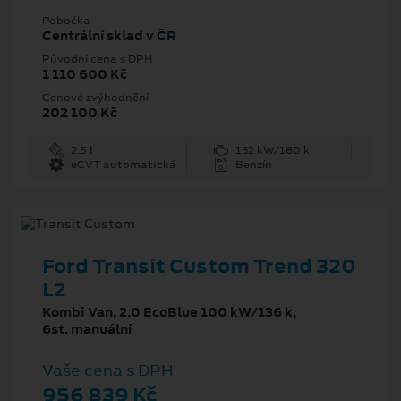
Pobočka
Centrální sklad v ČR
Původní cena s DPH
1 110 600 Kč
Cenové zvýhodnění
202 100 Kč
2.5 l
132 kW/180 k
eCVT automatická
Benzín
Ford Transit Custom Trend 320
L2
Kombi Van, 2.0 EcoBlue 100 kW/136 k,
6st. manuální
Vaše cena s DPH
956 839 Kč