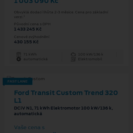
1 003 090 Kč
Obvyklá dodací lhůta 2-3 měsíce. Cena pro základní
1
verzi.
Původní cena s DPH
1 433 245 Kč
Cenové zvýhodnění
430 155 Kč
71 kWh
100 kW/136 k
automatická
Elektromobil
FAST LANE
Ford Transit Custom Trend 320
L1
DCiV N1, 71 kWh Elektromotor 100 kW/136 k,
automatická
Vaše cena s