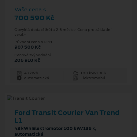
Vaše cena s
700 590 Kč
Obvyklá dodací lhůta 2-3 měsíce. Cena pro základní
1
verzi.
Původní cena s DPH
907 500 Kč
Cenové zvýhodnění
206 910 Kč
43 kWh
100 kW/136 k
automatická
Elektromobil
Ford Transit Courier Van Trend
L1
43 kWh Elektromotor 100 kW/136 k,
automatická