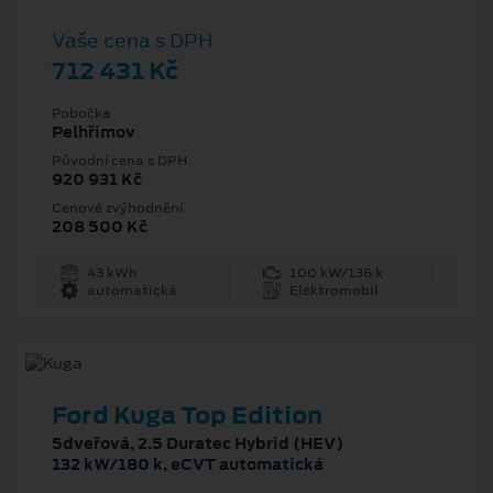
Vaše cena s DPH
712 431 Kč
Pobočka
Pelhřimov
Původní cena s DPH
920 931 Kč
Cenové zvýhodnění
208 500 Kč
43 kWh
100 kW/136 k
automatická
Elektromobil
Ford Kuga Top Edition
5dveřová, 2.5 Duratec Hybrid (HEV)
132 kW/180 k, eCVT automatická