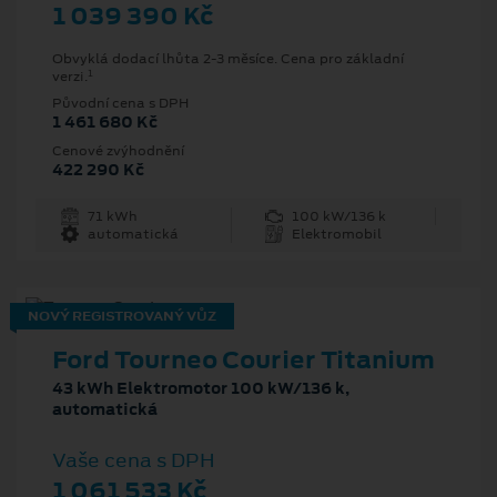
1 039 390 Kč
Obvyklá dodací lhůta 2-3 měsíce. Cena pro základní
1
verzi.
Původní cena s DPH
1 461 680 Kč
Cenové zvýhodnění
422 290 Kč
71 kWh
100 kW/136 k
automatická
Elektromobil
NOVÝ REGISTROVANÝ VŮZ
Ford Tourneo Courier Titanium
43 kWh Elektromotor 100 kW/136 k,
automatická
Vaše cena s DPH
1 061 533 Kč