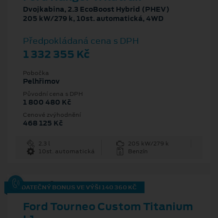
Dvojkabina, 2.3 EcoBoost Hybrid (PHEV)
205 kW/279 k, 10st. automatická, 4WD
Předpokládaná cena s DPH
1 332 355 Kč
Pobočka
Pelhřimov
Původní cena s DPH
1 800 480 Kč
Cenové zvýhodnění
468 125 Kč
2.3 l
205 kW/279 k
10st. automatická
Benzín
DODATEČNÝ BONUS VE VÝŠI 140 360 KČ
Ford Tourneo Custom Titanium