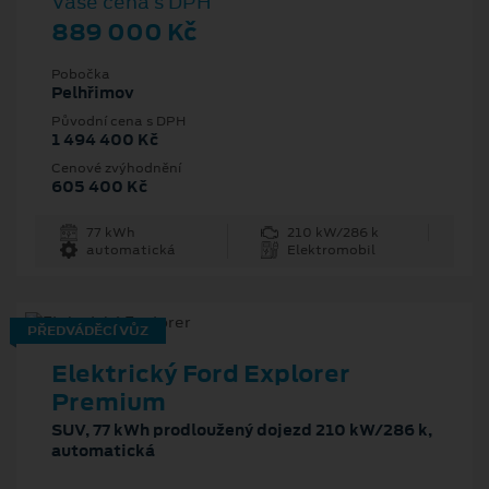
Vaše cena s DPH
889 000 Kč
Pobočka
Pelhřimov
Původní cena s DPH
1 494 400 Kč
Cenové zvýhodnění
605 400 Kč
77 kWh
210 kW/286 k
automatická
Elektromobil
PŘEDVÁDĚCÍ VŮZ
Elektrický Ford Explorer
Premium
SUV, 77 kWh prodloužený dojezd 210 kW/286 k,
automatická