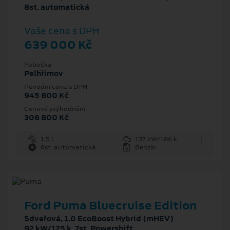
8st. automatická
Vaše cena s DPH
639 000 Kč
Pobočka
Pelhřimov
Původní cena s DPH
945 800 Kč
Cenové zvýhodnění
306 800 Kč
1.5 l
137 kW/186 k
8st. automatická
Benzín
Ford Puma Bluecruise Edition
5dveřová, 1.0 EcoBoost Hybrid (mHEV)
92 kW/125 k, 7st. Powershift