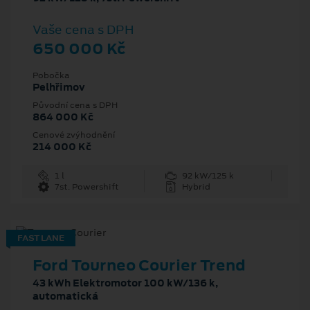
Vaše cena s DPH
650 000 Kč
Pobočka
Pelhřimov
Původní cena s DPH
864 000 Kč
Cenové zvýhodnění
214 000 Kč
1 l
92 kW/125 k
7st. Powershift
Hybrid
FAST LANE
Ford Tourneo Courier Trend
43 kWh Elektromotor 100 kW/136 k,
automatická