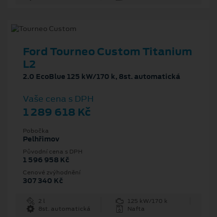
Ford Tourneo Custom Titanium
L2
2.0 EcoBlue 125 kW/170 k, 8st. automatická
Vaše cena s DPH
1 289 618 Kč
Pobočka
Pelhřimov
Původní cena s DPH
1 596 958 Kč
Cenové zvýhodnění
307 340 Kč
2 l
125 kW/170 k
8st. automatická
Nafta