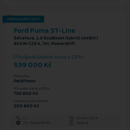
PŘEDVÁDĚCÍ VŮZ
Ford Puma ST-Line
5dveřová, 1.0 EcoBoost Hybrid (mHEV)
92 kW/125 k, 7st. Powershift
Předpokládaná cena s DPH
539 000 Kč
Pobočka
Pelhřimov
Původní cena s DPH
739 800 Kč
Cenové zvýhodnění
200 800 Kč
1 l
92 kW/125 k
7st. Powershift
Hybrid