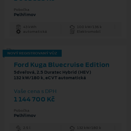
Pobočka
Pelhřimov
43 kWh
100 kW/136 k
automatická
Elektromobil
NOVÝ REGISTROVANÝ VŮZ
Ford Kuga Bluecruise Edition
5dveřová, 2.5 Duratec Hybrid (HEV)
132 kW/180 k, eCVT automatická
Vaše cena s DPH
1 144 700 Kč
Pobočka
Pelhřimov
2.5 l
132 kW/180 k