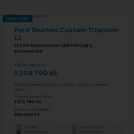
FAST LANE
Ford Tourneo Custom Titanium
L1
71 kWh Elektromotor 160 kW/218 k,
automatická
Vaše cena s
1 208 790 Kč
Obvyklá dodací lhůta 2-3 měsíce. Cena pro základní
1
verzi.
Původní cena s DPH
1 571 790 Kč
Cenové zvýhodnění
363 000 Kč
71 kWh
160 kW/218 k
automatická
Elektromobil