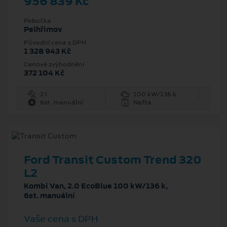
956 839 Kč
Pobočka
Pelhřimov
Původní cena s DPH
1 328 943 Kč
Cenové zvýhodnění
372 104 Kč
2 l
100 kW/136 k
6st. manuální
Nafta
Ford Transit Custom Trend 320
L2
Kombi Van, 2.0 EcoBlue 100 kW/136 k,
6st. manuální
Vaše cena s DPH