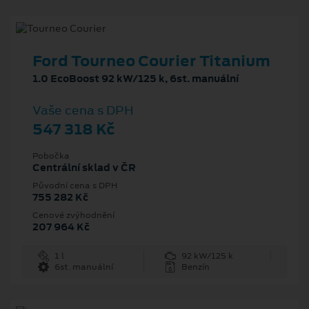
Ford Tourneo Courier Titanium
1.0 EcoBoost 92 kW/125 k, 6st. manuální
Vaše cena s DPH
547 318 Kč
Pobočka
Centrální sklad v ČR
Původní cena s DPH
755 282 Kč
Cenové zvýhodnění
207 964 Kč
1 l
92 kW/125 k
6st. manuální
Benzín