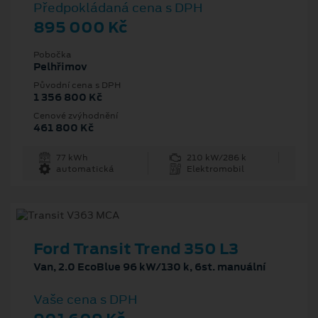
Předpokládaná cena s DPH
895 000 Kč
Pobočka
Pelhřimov
Původní cena s DPH
1 356 800 Kč
Cenové zvýhodnění
461 800 Kč
77 kWh
210 kW/286 k
automatická
Elektromobil
Ford Transit Trend 350 L3
Van, 2.0 EcoBlue 96 kW/130 k, 6st. manuální
Vaše cena s DPH