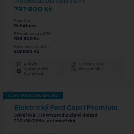
Předpokládaná cena s DPH
797 800 Kč
Pobočka
Pelhřimov
Původní cena s DPH
916 800 Kč
Cenové zvýhodnění
119 000 Kč
43 kWh
123 kW/168 k
Automatická
Elektromobil
1stupňová
NOVÝ REGISTROVANÝ VŮZ
Elektrický Ford Capri Premium
5dveřová, 77 kWh prodloužený dojezd
210 kW/286 k, automatická