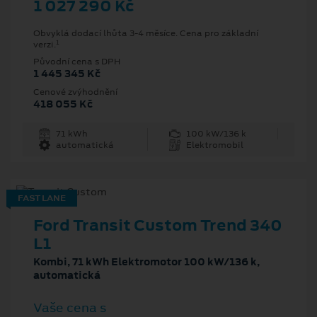
1 027 290 Kč
Obvyklá dodací lhůta 3-4 měsíce. Cena pro základní
1
verzi.
Původní cena s DPH
1 445 345 Kč
Cenové zvýhodnění
418 055 Kč
71 kWh
100 kW/136 k
automatická
Elektromobil
FAST LANE
Ford Transit Custom Trend 340
L1
Kombi, 71 kWh Elektromotor 100 kW/136 k,
automatická
Vaše cena s