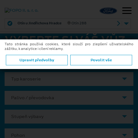
Otín u Jindřichova Hradce
Otín 288
VYBERTE SI VÁŠ VŮZ
Tato stránka používá cookies, které slouží pro zlepšení uživatelského
zážitku, k analytice i cílení reklamy.
Model
Upravit předvolby
Povolit vše
Typ karoserie
Palivo / převodovka
Stupeň výbavy
Pohon