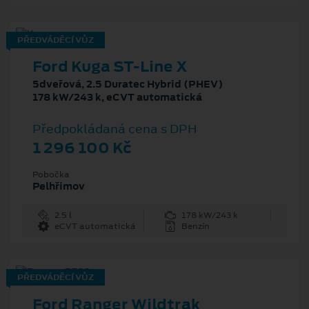
PŘEDVÁDĚCÍ VŮZ
Ford Kuga ST-Line X
5dveřová, 2.5 Duratec Hybrid (PHEV)
178 kW/243 k, eCVT automatická
Předpokládaná cena s DPH
1 296 100 Kč
Pobočka
Pelhřimov
2.5 l
178 kW/243 k
eCVT automatická
Benzín
PŘEDVÁDĚCÍ VŮZ
Ford Ranger Wildtrak