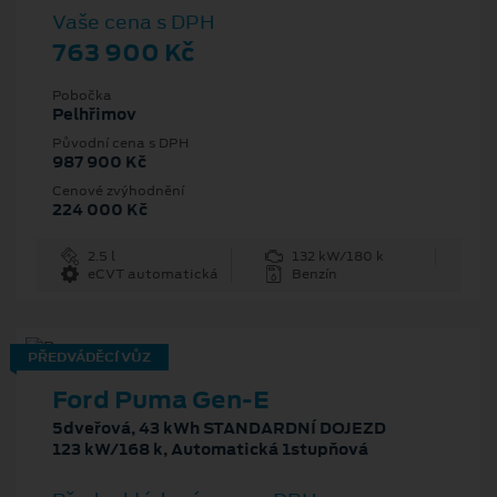
Vaše cena s DPH
763 900 Kč
Pobočka
Pelhřimov
Původní cena s DPH
987 900 Kč
Cenové zvýhodnění
224 000 Kč
2.5 l
132 kW/180 k
eCVT automatická
Benzín
PŘEDVÁDĚCÍ VŮZ
Ford Puma Gen-E
5dveřová, 43 kWh STANDARDNÍ DOJEZD
123 kW/168 k, Automatická 1stupňová