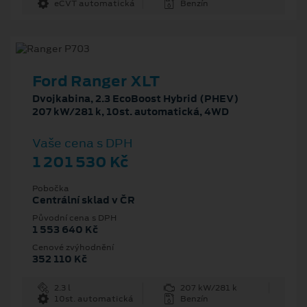
eCVT automatická
Benzín
Ford Ranger XLT
Dvojkabina, 2.3 EcoBoost Hybrid (PHEV)
207 kW/281 k, 10st. automatická, 4WD
Vaše cena s DPH
1 201 530 Kč
Pobočka
Centrální sklad v ČR
Původní cena s DPH
1 553 640 Kč
Cenové zvýhodnění
352 110 Kč
2.3 l
207 kW/281 k
10st. automatická
Benzín