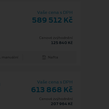
Vaše cena s DPH
589 512 Kč
Cenové zvýhodnění
125 840 Kč
. manuální
Nafta
m
Vaše cena s DPH
613 868 Kč
Cenové zvýhodnění
207 964 Kč