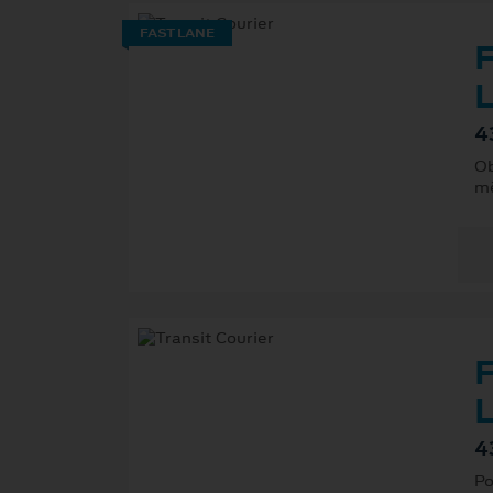
FAST LANE
F
L
4
Ob
mě
F
L
4
Po