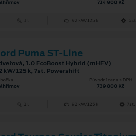
elhřimov
714 900 Kč
1 l
92 kW/125 k
6st
ord Puma ST-Line
dveřová, 1.0 EcoBoost Hybrid (mHEV)
2 kW/125 k, 7st. Powershift
bočka
Původní cena s DPH
elhřimov
739 800 Kč
1 l
92 kW/125 k
7st.