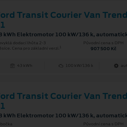
ord Transit Courier Van Tren
1
3 kWh Elektromotor 100 kW/136 k, automatic
vyklá dodací lhůta 2-3
Původní cena s DPH
1
síce. Cena pro základní verzi.
907 500 Kč
43 kWh
100 kW/136 k
au
ord Transit Courier Van Tren
1
3 kWh Elektromotor 100 kW/136 k, automatic
bočka
Původní cena s DPH