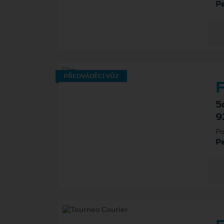
P
PŘEDVÁDĚCÍ VŮZ
F
5
9
Po
P