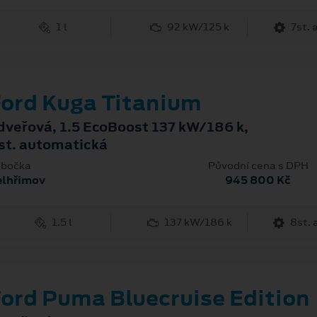
1 l
92 kW/125 k
7st.
ord Kuga Titanium
dveřová, 1.5 EcoBoost 137 kW/186 k,
st. automatická
bočka
Původní cena s DPH
elhřimov
945 800 Kč
1.5 l
137 kW/186 k
8st.
ord Puma Bluecruise Edition