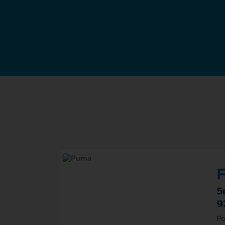
F
5
9
Po