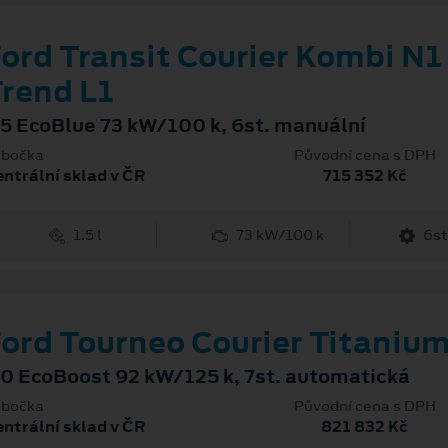
ord Transit Courier Kombi N1
rend L1
.5 EcoBlue 73 kW/100 k, 6st. manuální
bočka
Původní cena s DPH
ntrální sklad v ČR
715 352 Kč
1.5 l
73 kW/100 k
6st
ord Tourneo Courier Titaniu
.0 EcoBoost 92 kW/125 k, 7st. automatická
bočka
Původní cena s DPH
ntrální sklad v ČR
821 832 Kč