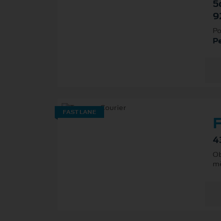
5
9
Po
P
FAST LANE
F
4
Ob
mě