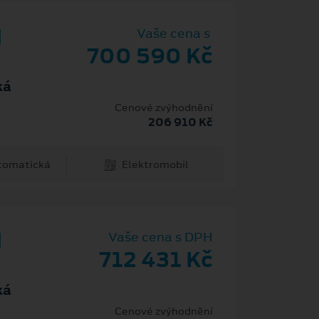
d
Vaše cena s
700 590 Kč
ká
Cenové zvýhodnění
206 910 Kč
tomatická
Elektromobil
d
Vaše cena s DPH
712 431 Kč
ká
Cenové zvýhodnění