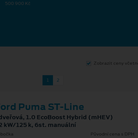
500 900 Kč
Zobrazit ceny včet
1
2
ord Puma ST-Line
dveřová, 1.0 EcoBoost Hybrid (mHEV)
2 kW/125 k, 6st. manuální
bočka
Původní cena s DPH