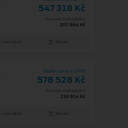
m
547 318 Kč
Cenové zvýhodnění
207 964 Kč
. manuální
Benzín
m
Vaše cena s DPH
578 528 Kč
Cenové zvýhodnění
159 814 Kč
. manuální
Benzín