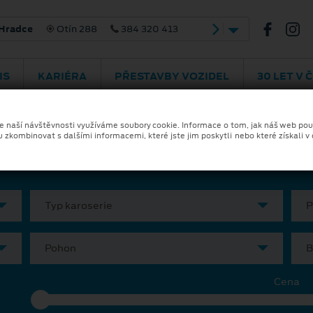
 Hradce
Otín 288
384 320 413
IS
KARIÉRA
PŘESTAVBY VOZIDEL
30 LET V 
ka a financování
Skladové vozy
Ele
ze naší návštěvnosti využíváme soubory cookie. Informace o tom, jak náš web pou
u zkombinovat s dalšími informacemi, které jste jim poskytli nebo které získali v
Typ karoserie
P
Pohon
B
Cena