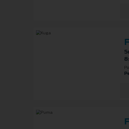
F
5
8
Po
P
F