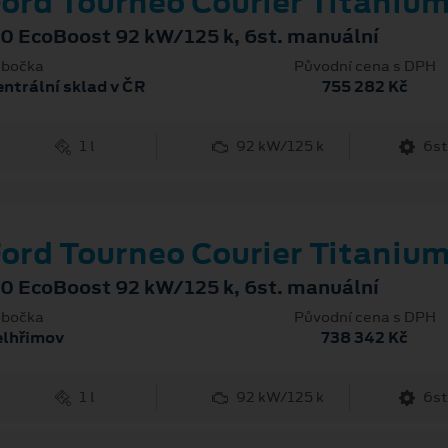
ord Tourneo Courier Titaniu
.0 EcoBoost 92 kW/125 k, 6st. manuální
bočka
Původní cena s DPH
ntrální sklad v ČR
755 282 Kč
1 l
92 kW/125 k
6st
ord Tourneo Courier Titaniu
.0 EcoBoost 92 kW/125 k, 6st. manuální
bočka
Původní cena s DPH
elhřimov
738 342 Kč
1 l
92 kW/125 k
6st