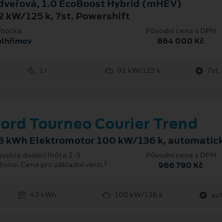
dveřová, 1.0 EcoBoost Hybrid (mHEV)
2 kW/125 k, 7st. Powershift
bočka
Původní cena s DPH
elhřimov
864 000 Kč
1 l
92 kW/125 k
7st.
ord Tourneo Courier Trend
3 kWh Elektromotor 100 kW/136 k, automatic
vyklá dodací lhůta 2-3
Původní cena s DPH
1
síce. Cena pro základní verzi.
966 790 Kč
43 kWh
100 kW/136 k
au