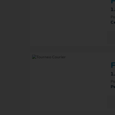
F
1
Po
Ce
F
1
Po
P