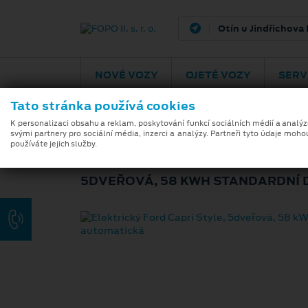
Pelhřimov
Pra
NOVÉ VOZY
OJETÉ VOZY
SERV
Tato stránka používá cookies
K personalizaci obsahu a reklam, poskytování funkcí sociálních médií a analý
svými partnery pro sociální média, inzerci a analýzy. Partneři tyto údaje moho
ELEKTRICKÝ FOR
používáte jejich služby.
5DVEŘOVÁ, 58 KWH STANDARDNÍ D