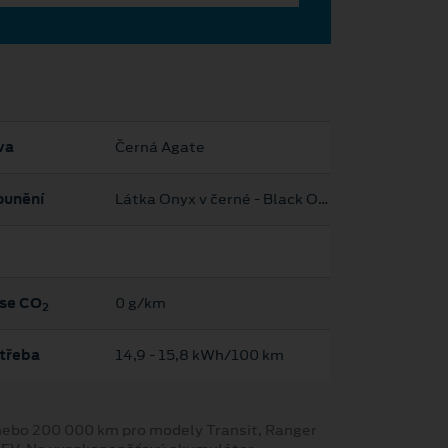
va
Černá Agate
ounění
Látka Onyx v černé - Black Onyx
se CO
0 g/km
2
třeba
14,9 ‐ 15,8 kWh/100 km
y nebo 200 000 km pro modely Transit, Ranger