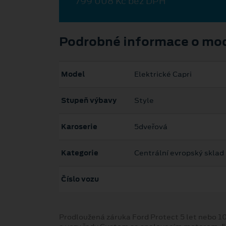
799 008 Kč bez DPH
Podrobné informace o mo
Model
Elektrické Capri
Stupeň výbavy
Style
Karoserie
5dveřová
Kategorie
Centrální evropský sklad
Číslo vozu
Prodloužená záruka Ford Protect 5 let nebo 1