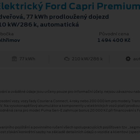
lektrický Ford Capri Premiu
dveřová, 77 kWh prodloužený dojezd
10 kW/286 k, automatická
bočka
Původní cena
elhřimov
1 494 400 Kč
77 kWh
210 kW/286 k
au
ování a uváděné údaje jsou určeny pouze pro informační účely, nejsou závaznou nab
osobní vozy, vozy řady Courier a Connect, 4 roky nebo 200 000 km pro modely Tran
V. Na vysokonapěťový akumulátor a komponenty u elektrických vozů platí prodlo
odněná cena pro model Puma Gen⁠-⁠E zahrnuje bonus 20 000 Kč při financování s Fo
arijního pojištění a povinného ručení všech spolupracujících pojišťoven tzv. „segm
 získání konkrétní sazby na základě detailních údajů o vozidle a klientovi (speci