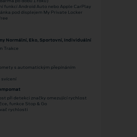
darma po dobu 1 roku)
ní funkcí Android Auto nebo Apple CarPlay
ánka pod displejem My Private Locker
free
my Normální, Eko, Sportovní, Individuální
im Trakce
omety s automatickým přepínáním
 svícení
 tempomat
st při detekci značky omezující rychlost
áčce, funkce Stop & Go
vač rychlosti