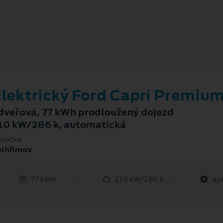
lektrický Ford Capri Premiu
dveřová, 77 kWh prodloužený dojezd
10 kW/286 k, automatická
bočka
elhřimov
77 kWh
210 kW/286 k
au