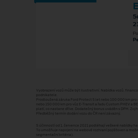
E
5
2
Po
P
Vyobrazení vozů může být ilustrativní. Nabídka vozů, financ
podnikatele.
Prodloužená záruka Ford Protect 5 let nebo 100 000 km pro 
nebo 150 000 km pro vůz E-Transit a řadu Custom PHEV a BE
platí, co nastane dříve. Dodatečný bonus uváděn s DPH. Zvýh
Předběžný termín dodání vozu do ČR není závazný.
S účinností od 1. července 2021 podléhají veškeré nabídky hav
To umožňuje napojení na webové rozhraní pojišťoven a možnost
segmentační kritéria).