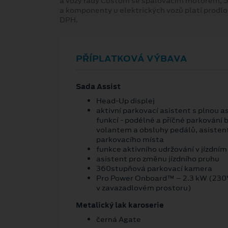
a vozy řady Custom se spalovacím motorem, 5
a komponenty u elektrických vozů platí prodl
DPH.
PŘÍPLATKOVÁ VÝBAVA
Sada Assist
Head-Up displej
aktivní parkovací asistent s plnou 
funkcí - podélné a příčné parkování 
volantem a obsluhy pedálů, asistent
parkovacího místa
funkce aktivního udržování v jízdním
asistent pro změnu jízdního pruhu
360stupňová parkovací kamera
Pro Power Onboard™ – 2.3 kW (230
v zavazadlovém prostoru)
Metalický lak karoserie
černá Agate