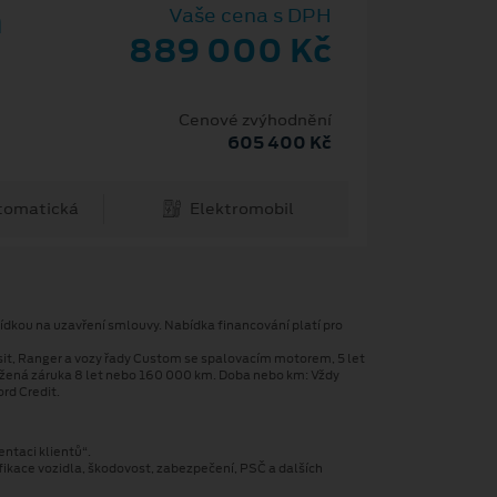
m
Vaše cena s DPH
889 000 Kč
Cenové zvýhodnění
605 400 Kč
tomatická
Elektromobil
ídkou na uzavření smlouvy. Nabídka financování platí pro
sit, Ranger a vozy řady Custom se spalovacím motorem, 5 let
užená záruka 8 let nebo 160 000 km. Doba nebo km: Vždy
rd Credit.
entaci klientů“.
fikace vozidla, škodovost, zabezpečení, PSČ a dalších