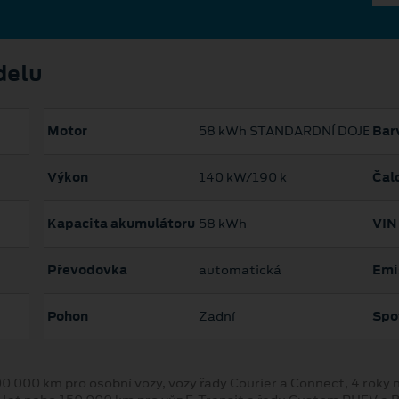
delu
Motor
58 kWh STANDARDNÍ DOJEZD
Bar
Výkon
140 kW/190 k
Čal
Kapacita akumulátoru
58 kWh
VIN
Převodovka
automatická
Emi
Pohon
Zadní
Spo
00 000 km pro osobní vozy, vozy řady Courier a Connect, 4 rok