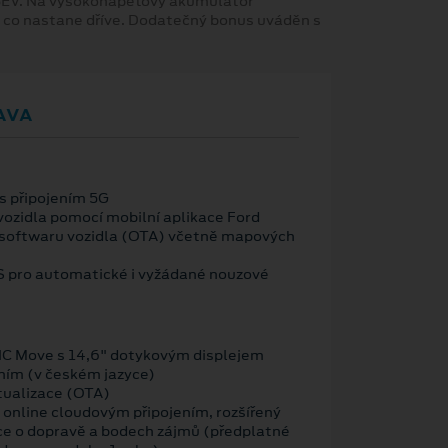
 BEV. Na vysokonapěťový akumulátor
, co nastane dříve. Dodatečný bonus uváděn s
AVA
 připojením 5G
vozidla pomocí mobilní aplikace Ford
 softwaru vozidla (OTA) včetně mapových
OS pro automatické i vyžádané nouzové
NC Move s 14,6" dotykovým displejem
ním (v českém jazyce)
tualizace (OTA)
 online cloudovým připojením, rozšířený
ce o dopravě a bodech zájmů (předplatné