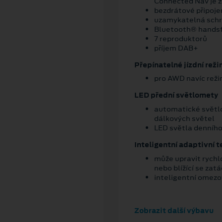
Connected Nav je z
bezdrátové připoje
uzamykatelná schr
Bluetooth® hands
7 reproduktorů
příjem DAB+
Přepínatelné jízdní reži
pro AWD navíc rež
LED přední světlomety
automatické světl
dálkových světel
LED světla denního
Inteligentní adaptivní
může upravit rychlo
nebo blížící se zat
inteligentní omezo
Zobrazit další výbavu