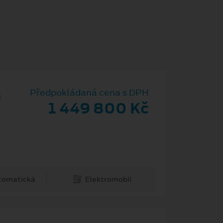
m
Předpokládaná cena s DPH
1 449 800 Kč
tomatická
Elektromobil