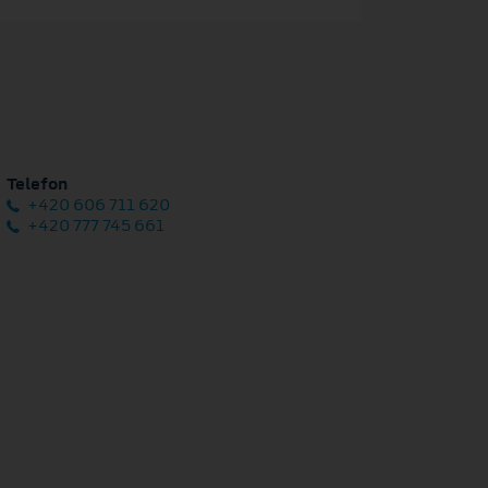
Telefon
+420 606 711 620
+420 777 745 661