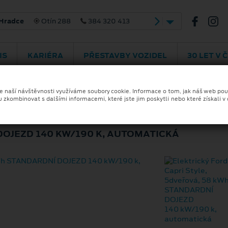
žská 2030
565 321 426
IS
KARIÉRA
PŘESTAVBY VOZIDEL
30 LET V 
ze naší návštěvnosti využíváme soubory cookie. Informace o tom, jak náš web pou
u zkombinovat s dalšími informacemi, které jste jim poskytli nebo které získali v
D CAPRI STYLE
OJEZD 140 KW/190 K, AUTOMATICKÁ