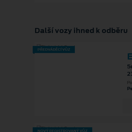
Další vozy ihned k odběru
PŘEDVÁDĚCÍ VŮZ
E
5
2
Po
P
NOVÝ REGISTROVANÝ VŮZ