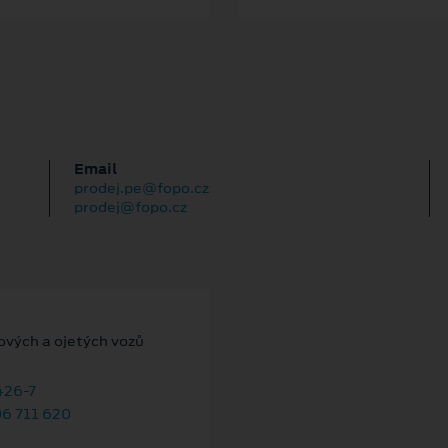
Email
prodej.pe@fopo.cz
prodej@fopo.cz
ových a ojetých vozů
26-7
6 711 620