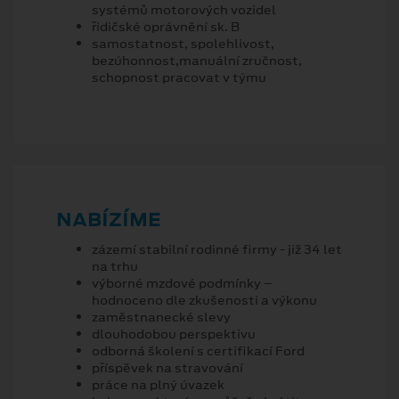
systémů motorových vozidel
řidičské oprávnění sk. B
samostatnost, spolehlivost,
bezúhonnost,manuální zručnost,
schopnost pracovat v týmu
NABÍZÍME
zázemí stabilní rodinné firmy - již 34 let
na trhu
výborné mzdové podmínky –
hodnoceno dle zkušenosti a výkonu
zaměstnanecké slevy
dlouhodobou perspektivu
odborná školení s certifikací Ford
příspěvek na stravování
práce na plný úvazek