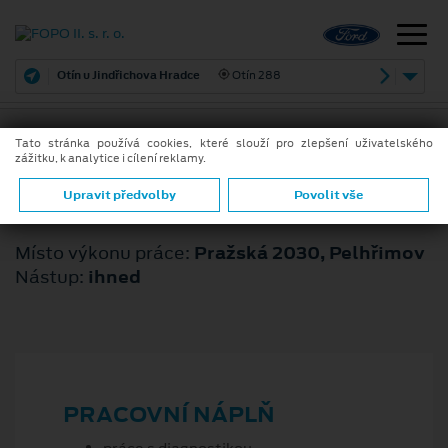
Otín u Jindřichova Hradce
Otín 288
Tato stránka používá cookies, které slouží pro zlepšení uživatelského
zážitku, k analytice i cílení reklamy.
ZPĚT
AUTOMECHANIK
Upravit předvolby
Povolit vše
Místo výkonu práce:
Pražská 2030, Pelhřimov
Nástup:
ihned
PRACOVNÍ NÁPLŇ
práce s diagnostikou