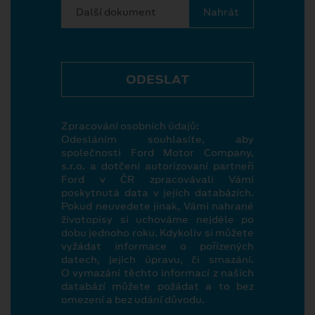
Další dokument
ODESLAT
Zpracování osobních údajů:
Odesláním souhlasíte, aby
společnosti Ford Motor Company,
s.r.o. a dotčení autorizovaní partneři
Ford v ČR zpracovávali Vámi
poskytnutá data v jejich databázích.
Pokud neuvedete jinak, Vámi nahrané
životopisy si uchováme nejdéle po
dobu jednoho roku. Kdykoliv si můžete
vyžádat informace o pořízených
datech, jejich úpravu, či smazání.
O vymazání těchto informací z našich
databází můžete požádat a to bez
omezení a bez udání důvodu.