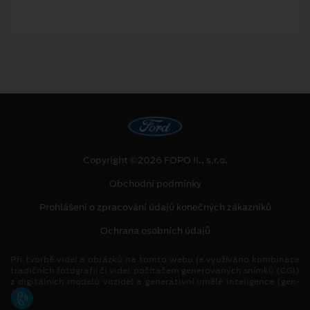
Copyright ©2026 FOPO II., s.r.o.
Obchodní podmínky
Prohlášení o zpracování údajů konečných zákazníků
Ochrana osobních údajů
Při tvorbě videí a obrázků na tomto webu je využíváno kombinace
tradičních fotografií či videí, počítačem generovaných snímků (CGI)
z digitálních modelů vozidel a generativní umělé inteligence (gen-
AI).