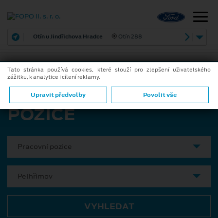
Otín u Jindřichova Hradce
Otín 288
Tato stránka používá cookies, které slouží pro zlepšení uživatelského
zážitku, k analytice i cílení reklamy.
VOLNÉ PRACOVNÍ
Upravit předvolby
Povolit vše
POZICE
Pracovní pozice
Pelhřimov
VYHLEDAT